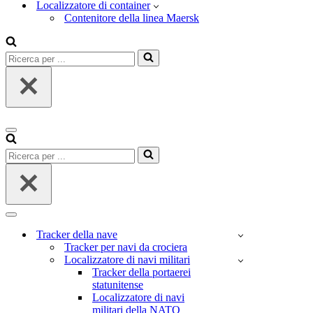
Localizzatore di container
Contenitore della linea Maersk
Ricerca
per
...
Menu
di
Ricerca
navigazione
per
...
Menu
di
Tracker della nave
navigazione
Tracker per navi da crociera
Localizzatore di navi militari
Tracker della portaerei
statunitense
Localizzatore di navi
militari della NATO