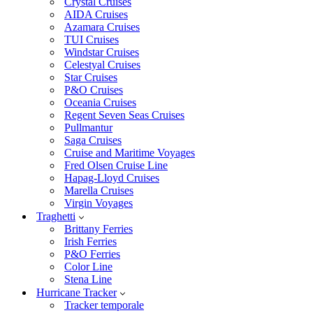
Crystal Cruises
AIDA Cruises
Azamara Cruises
TUI Cruises
Windstar Cruises
Celestyal Cruises
Star Cruises
P&O Cruises
Oceania Cruises
Regent Seven Seas Cruises
Pullmantur
Saga Cruises
Cruise and Maritime Voyages
Fred Olsen Cruise Line
Hapag-Lloyd Cruises
Marella Cruises
Virgin Voyages
Traghetti
Brittany Ferries
Irish Ferries
P&O Ferries
Color Line
Stena Line
Hurricane Tracker
Tracker temporale