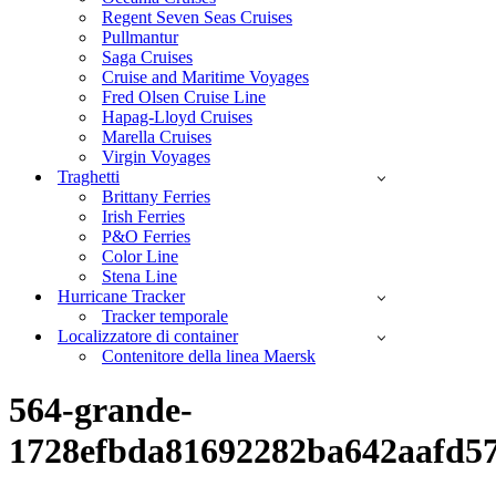
Regent Seven Seas Cruises
Pullmantur
Saga Cruises
Cruise and Maritime Voyages
Fred Olsen Cruise Line
Hapag-Lloyd Cruises
Marella Cruises
Virgin Voyages
Traghetti
Brittany Ferries
Irish Ferries
P&O Ferries
Color Line
Stena Line
Hurricane Tracker
Tracker temporale
Localizzatore di container
Contenitore della linea Maersk
564-grande-
1728efbda81692282ba642aafd5