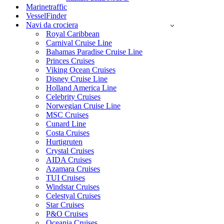
Marinetraffic
VesselFinder
Navi da crociera
Royal Caribbean
Carnival Cruise Line
Bahamas Paradise Cruise Line
Princes Cruises
Viking Ocean Cruises
Disney Cruise Line
Holland America Line
Celebrity Cruises
Norwegian Cruise Line
MSC Cruises
Cunard Line
Costa Cruises
Hurtigruten
Crystal Cruises
AIDA Cruises
Azamara Cruises
TUI Cruises
Windstar Cruises
Celestyal Cruises
Star Cruises
P&O Cruises
Oceania Cruises