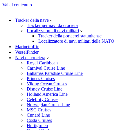
Vai al contenuto
Tracker della nave
Tracker per navi da crociera
Localizzatore di navi militari
Tracker della portaerei statunitense
Localizzatore di navi militari della NATO
Marinetraffic
VesselFinder
Navi da crociera
Royal Caribbean
Carnival Cruise Line
Bahamas Paradise Cruise Line
Princes Cruises
Viking Ocean Cruises
Disney Cruise Line
Holland America Line
Celebrity Cruises
Norwegian Cruise Line
MSC Cruises
Cunard Line
Costa Cruises
Hurtigruten