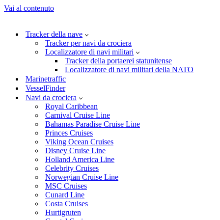
Vai al contenuto
Tracker della nave
Tracker per navi da crociera
Localizzatore di navi militari
Tracker della portaerei statunitense
Localizzatore di navi militari della NATO
Marinetraffic
VesselFinder
Navi da crociera
Royal Caribbean
Carnival Cruise Line
Bahamas Paradise Cruise Line
Princes Cruises
Viking Ocean Cruises
Disney Cruise Line
Holland America Line
Celebrity Cruises
Norwegian Cruise Line
MSC Cruises
Cunard Line
Costa Cruises
Hurtigruten