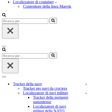
Localizzatore di container
Contenitore della linea Maersk
Ricerca
per
...
Menu
di
Ricerca
navigazione
per
...
Menu
di
Tracker della nave
navigazione
Tracker per navi da crociera
Localizzatore di navi militari
Tracker della portaerei
statunitense
Localizzatore di navi
militari della NATO