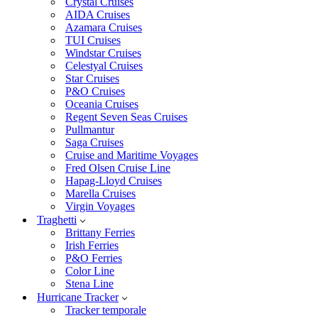
Crystal Cruises
AIDA Cruises
Azamara Cruises
TUI Cruises
Windstar Cruises
Celestyal Cruises
Star Cruises
P&O Cruises
Oceania Cruises
Regent Seven Seas Cruises
Pullmantur
Saga Cruises
Cruise and Maritime Voyages
Fred Olsen Cruise Line
Hapag-Lloyd Cruises
Marella Cruises
Virgin Voyages
Traghetti
Brittany Ferries
Irish Ferries
P&O Ferries
Color Line
Stena Line
Hurricane Tracker
Tracker temporale