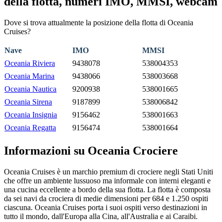
della flotta, numeri IMO, MMSI, webcam
Dove si trova attualmente la posizione della flotta di Oceania
Cruises?
Nave
IMO
MMSI
Oceania Riviera
9438078
538004353
Oceania Marina
9438066
538003668
Oceania Nautica
9200938
538001665
Oceania Sirena
9187899
538006842
Oceania Insignia
9156462
538001663
Oceania Regatta
9156474
538001664
Informazioni su Oceania Crociere
Oceania Cruises è un marchio premium di crociere negli Stati Uniti
che offre un ambiente lussuoso ma informale con interni eleganti e
una cucina eccellente a bordo della sua flotta. La flotta è composta
da sei navi da crociera di medie dimensioni per 684 e 1.250 ospiti
ciascuna. Oceania Cruises porta i suoi ospiti verso destinazioni in
tutto il mondo, dall'Europa alla Cina, all'Australia e ai Caraibi.