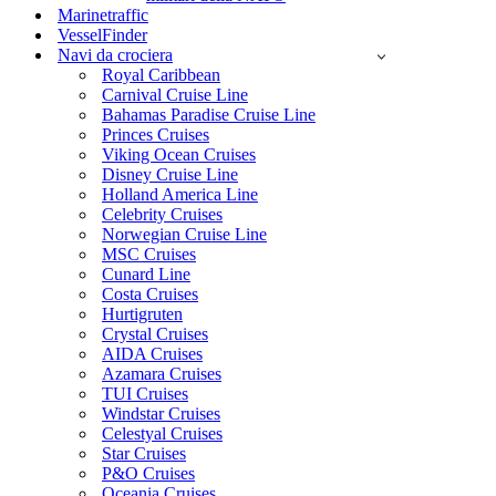
Marinetraffic
VesselFinder
Navi da crociera
Royal Caribbean
Carnival Cruise Line
Bahamas Paradise Cruise Line
Princes Cruises
Viking Ocean Cruises
Disney Cruise Line
Holland America Line
Celebrity Cruises
Norwegian Cruise Line
MSC Cruises
Cunard Line
Costa Cruises
Hurtigruten
Crystal Cruises
AIDA Cruises
Azamara Cruises
TUI Cruises
Windstar Cruises
Celestyal Cruises
Star Cruises
P&O Cruises
Oceania Cruises