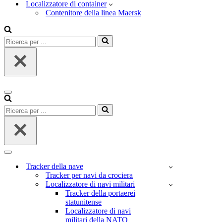
Localizzatore di container
Contenitore della linea Maersk
Ricerca
per
...
Menu
di
Ricerca
navigazione
per
...
Menu
di
Tracker della nave
navigazione
Tracker per navi da crociera
Localizzatore di navi militari
Tracker della portaerei
statunitense
Localizzatore di navi
militari della NATO