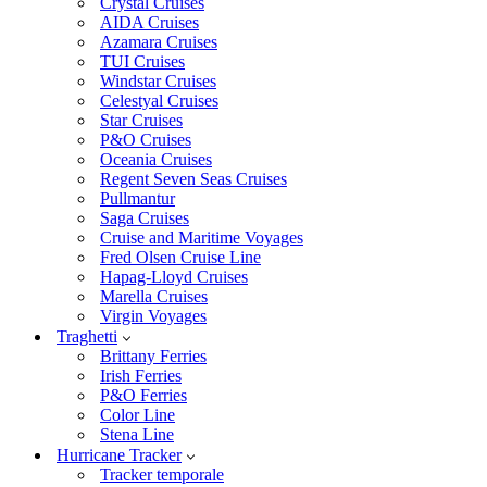
Crystal Cruises
AIDA Cruises
Azamara Cruises
TUI Cruises
Windstar Cruises
Celestyal Cruises
Star Cruises
P&O Cruises
Oceania Cruises
Regent Seven Seas Cruises
Pullmantur
Saga Cruises
Cruise and Maritime Voyages
Fred Olsen Cruise Line
Hapag-Lloyd Cruises
Marella Cruises
Virgin Voyages
Traghetti
Brittany Ferries
Irish Ferries
P&O Ferries
Color Line
Stena Line
Hurricane Tracker
Tracker temporale