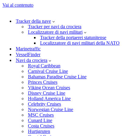
Vai al contenuto
Tracker della nave
Tracker per navi da crociera
Localizzatore di navi militari
Tracker della portaerei statunitense
Localizzatore di navi militari della NATO
Marinetraffic
VesselFinder
Navi da crociera
Royal Caribbean
Carnival Cruise Line
Bahamas Paradise Cruise Line
Princes Cruises
Viking Ocean Cruises
Disney Cruise Line
Holland America Line
Celebrity Cruises
Norwegian Cruise Line
MSC Cruises
Cunard Line
Costa Cruises
Hurtigruten