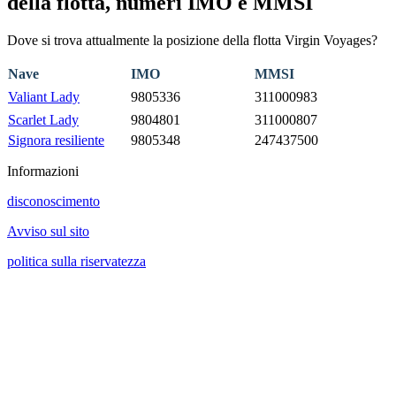
della flotta, numeri IMO e MMSI
Dove si trova attualmente la posizione della flotta Virgin Voyages?
Nave
IMO
MMSI
Valiant Lady
9805336
311000983
Scarlet Lady
9804801
311000807
Signora resiliente
9805348
247437500
Informazioni
disconoscimento
Avviso sul sito
politica sulla riservatezza