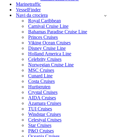
Marinetraffic
VesselFinder
Navi da crociera
Royal Caribbean
Carnival Cruise Line
Bahamas Paradise Cruise Line
Princes Cruises
Viking Ocean Cruises
Disney Cruise Line
Holland America Line
Celebrity Cruises
Norwegian Cruise Line
MSC Cruises
Cunard Line
Costa Cruises
Hurtigruten
Crystal Cruises
AIDA Cruises
Azamara Cruises
TUI Cruises
Windstar Cruises
Celestyal Cruises
Star Cruises
P&O Cruises
Oceania Cruises