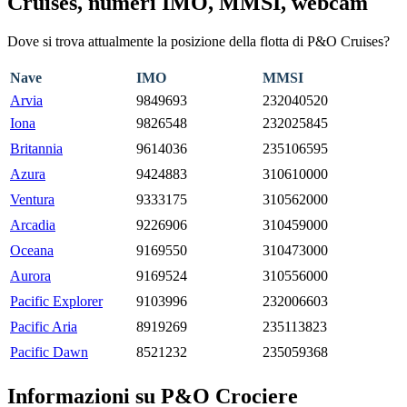
Cruises, numeri IMO, MMSI, webcam
Dove si trova attualmente la posizione della flotta di P&O Cruises?
Nave
IMO
MMSI
Arvia
9849693
232040520
Iona
9826548
232025845
Britannia
9614036
235106595
Azura
9424883
310610000
Ventura
9333175
310562000
Arcadia
9226906
310459000
Oceana
9169550
310473000
Aurora
9169524
310556000
Pacific Explorer
9103996
232006603
Pacific Aria
8919269
235113823
Pacific Dawn
8521232
235059368
Informazioni su P&O Crociere