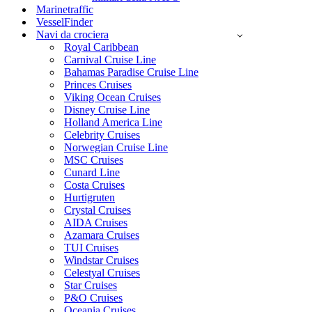
Marinetraffic
VesselFinder
Navi da crociera
Royal Caribbean
Carnival Cruise Line
Bahamas Paradise Cruise Line
Princes Cruises
Viking Ocean Cruises
Disney Cruise Line
Holland America Line
Celebrity Cruises
Norwegian Cruise Line
MSC Cruises
Cunard Line
Costa Cruises
Hurtigruten
Crystal Cruises
AIDA Cruises
Azamara Cruises
TUI Cruises
Windstar Cruises
Celestyal Cruises
Star Cruises
P&O Cruises
Oceania Cruises