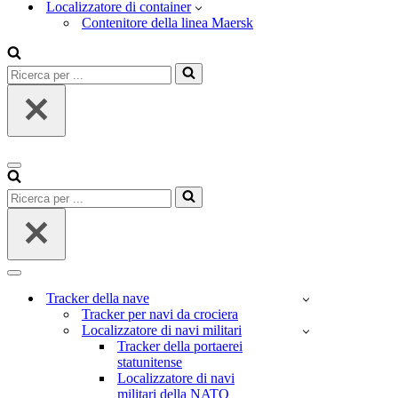
Localizzatore di container
Contenitore della linea Maersk
Ricerca
per
...
Menu
di
Ricerca
navigazione
per
...
Menu
di
Tracker della nave
navigazione
Tracker per navi da crociera
Localizzatore di navi militari
Tracker della portaerei
statunitense
Localizzatore di navi
militari della NATO