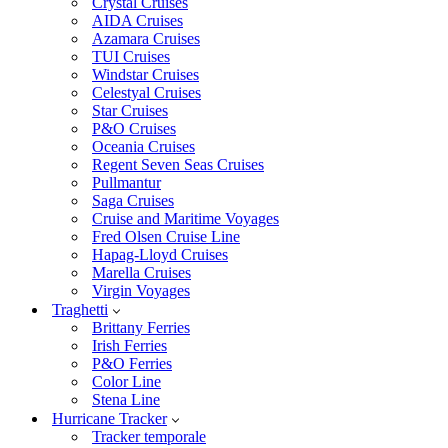
Crystal Cruises
AIDA Cruises
Azamara Cruises
TUI Cruises
Windstar Cruises
Celestyal Cruises
Star Cruises
P&O Cruises
Oceania Cruises
Regent Seven Seas Cruises
Pullmantur
Saga Cruises
Cruise and Maritime Voyages
Fred Olsen Cruise Line
Hapag-Lloyd Cruises
Marella Cruises
Virgin Voyages
Traghetti
Brittany Ferries
Irish Ferries
P&O Ferries
Color Line
Stena Line
Hurricane Tracker
Tracker temporale