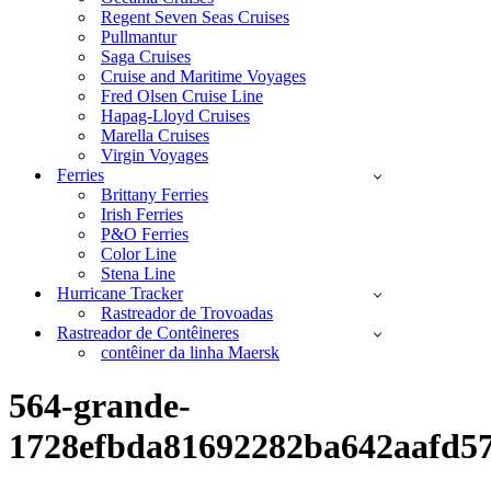
Regent Seven Seas Cruises
Pullmantur
Saga Cruises
Cruise and Maritime Voyages
Fred Olsen Cruise Line
Hapag-Lloyd Cruises
Marella Cruises
Virgin Voyages
Ferries
Brittany Ferries
Irish Ferries
P&O Ferries
Color Line
Stena Line
Hurricane Tracker
Rastreador de Trovoadas
Rastreador de Contêineres
contêiner da linha Maersk
564-grande-
1728efbda81692282ba642aafd5