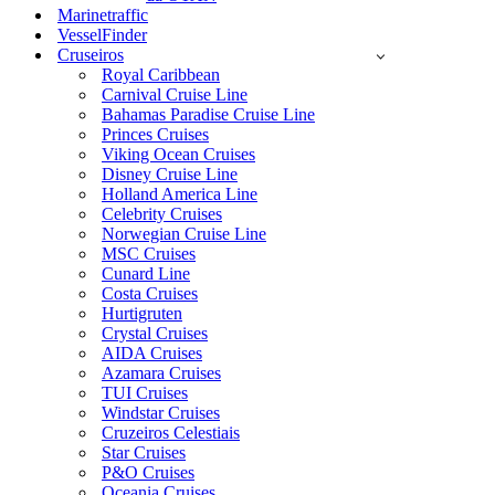
Marinetraffic
VesselFinder
Cruseiros
Royal Caribbean
Carnival Cruise Line
Bahamas Paradise Cruise Line
Princes Cruises
Viking Ocean Cruises
Disney Cruise Line
Holland America Line
Celebrity Cruises
Norwegian Cruise Line
MSC Cruises
Cunard Line
Costa Cruises
Hurtigruten
Crystal Cruises
AIDA Cruises
Azamara Cruises
TUI Cruises
Windstar Cruises
Cruzeiros Celestiais
Star Cruises
P&O Cruises
Oceania Cruises