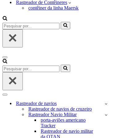
Rastreador de Contêineres
contêiner da linha Maersk
Pesquisar
por...
Menu
de
Pesquisar
navegação
por...
Menu
de
Rastreador de navios
navegação
Rastreador de navios de cruzeiro
Rastreador Navio Militar
porta-aviões americano
Tracker
Rastreador de navio militar
da OTAN