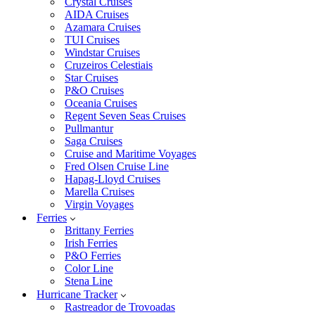
Crystal Cruises
AIDA Cruises
Azamara Cruises
TUI Cruises
Windstar Cruises
Cruzeiros Celestiais
Star Cruises
P&O Cruises
Oceania Cruises
Regent Seven Seas Cruises
Pullmantur
Saga Cruises
Cruise and Maritime Voyages
Fred Olsen Cruise Line
Hapag-Lloyd Cruises
Marella Cruises
Virgin Voyages
Ferries
Brittany Ferries
Irish Ferries
P&O Ferries
Color Line
Stena Line
Hurricane Tracker
Rastreador de Trovoadas