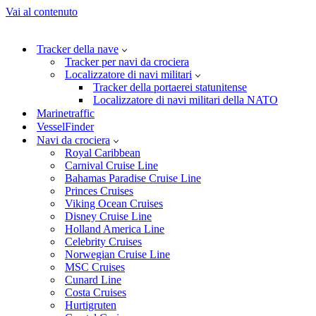
Vai al contenuto
Tracker della nave
Tracker per navi da crociera
Localizzatore di navi militari
Tracker della portaerei statunitense
Localizzatore di navi militari della NATO
Marinetraffic
VesselFinder
Navi da crociera
Royal Caribbean
Carnival Cruise Line
Bahamas Paradise Cruise Line
Princes Cruises
Viking Ocean Cruises
Disney Cruise Line
Holland America Line
Celebrity Cruises
Norwegian Cruise Line
MSC Cruises
Cunard Line
Costa Cruises
Hurtigruten