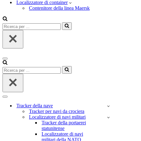
Localizzatore di container
Contenitore della linea Maersk
Ricerca
per
...
Menu
di
Ricerca
navigazione
per
...
Menu
di
Tracker della nave
navigazione
Tracker per navi da crociera
Localizzatore di navi militari
Tracker della portaerei
statunitense
Localizzatore di navi
militari della NATO