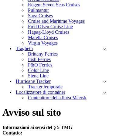
Regent Seven Seas Cruises
Pullmantur
Saga Cruises
Cruise and Maritime Voyages
Fred Olsen Cruise Line
Hapag-Lloyd Cruises
Marella Cruises
Virgin Voyages
Traghetti
Brittany Ferries
Irish Ferries
P&O Ferries
Color Line
Stena Line
Hurricane Tracker
Tracker temporale
Localizzatore di container
Contenitore della linea Maersk
Avviso sul sito
Informazioni ai sensi del § 5 TMG
Contatto: