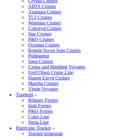
Crystal Cruises
AIDA Cruises
Azamara Cruises
TUI Cruises
Windstar Cruises
Celestyal Cruises
Star Cruises
P&O Cruises
Oceania Cruises
Regent Seven Seas Cruises
Pullmantur
Saga Cruises
Cruise and Maritime Voyages
Fred Olsen Cruise Line
Hapag-Lloyd Cruises
Marella Cruises
Virgin Voyages
Traghetti
Brittany Ferries
Irish Ferries
P&O Ferries
Color Line
Stena Line
Hurricane Tracker
Tracker temporale