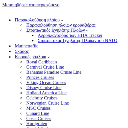
Μεταπηδήστε στο περιεχόμενο
Παρακολούθηση πλοίου
Παρακολούθηση πλοίων κρουαζιέρας
Στρατιωτικός Ιχνηλάτης Πλοίων
Αεροπλανοφόρο των ΗΠΑ Tracker
Στρατιωτικός Ιχνηλάτης Πλοίων του ΝΑΤΟ
Marinetraffic
Σκάφος
Κρουαζερόπλοια
Royal Caribbean
Carnival Cruise Line
Bahamas Paradise Cruise Line
Princes Cruises
Viking Ocean Cruises
Disney Cruise Line
Holland America Line
Celebrity Cruises
Norwegian Cruise Line
MSC Cruises
Cunard Line
Costa Cruises
Hurtigruten