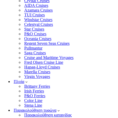
Crystal Cruises
AIDA Cruises
Azamara Cruises
TUI Cruises
Windstar Cruises
Celestyal Cruises
Star Cruises
P&O Cruises
Oceania Cruises
Regent Seven Seas Cruises
Pullmantur
Saga Cruises
Cruise and Maritime Voyages
Fred Olsen Cruise Line
Hapag-Lloyd Cruises
Marella Cruises
Virgin Voyages
Πλοία
Brittany Ferries
Irish Ferries
P&O Ferries
Color Line
Stena Line
Παρακολούθηση τυφώνα
Παρακολούθηση καταιγίδας