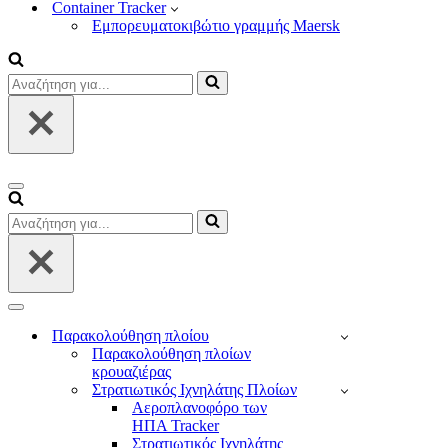
Container Tracker
Εμπορευματοκιβώτιο γραμμής Maersk
Αναζήτηση
για...
Μενού
πλοήγησης
Αναζήτηση
για...
Μενού
πλοήγησης
Παρακολούθηση πλοίου
Παρακολούθηση πλοίων
κρουαζιέρας
Στρατιωτικός Ιχνηλάτης Πλοίων
Αεροπλανοφόρο των
ΗΠΑ Tracker
Στρατιωτικός Ιχνηλάτης