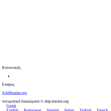
Κοινωνικός
Εταίρος
Schiffsradar.org
πνευματικά δικαιώματα © ship-tracker.org
Greek
English
Portuguese
Spanish
Italian
Turkish
French