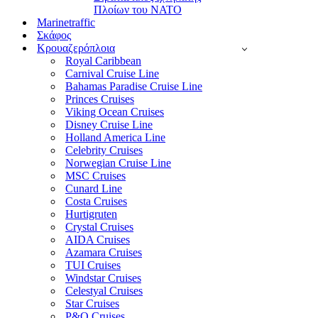
Πλοίων του ΝΑΤΟ
Marinetraffic
Σκάφος
Κρουαζερόπλοια
Royal Caribbean
Carnival Cruise Line
Bahamas Paradise Cruise Line
Princes Cruises
Viking Ocean Cruises
Disney Cruise Line
Holland America Line
Celebrity Cruises
Norwegian Cruise Line
MSC Cruises
Cunard Line
Costa Cruises
Hurtigruten
Crystal Cruises
AIDA Cruises
Azamara Cruises
TUI Cruises
Windstar Cruises
Celestyal Cruises
Star Cruises
P&O Cruises