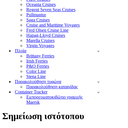
Oceania Cruises
Regent Seven Seas Cruises
Pullmantur
Saga Cruises
Cruise and Maritime Voyages
Fred Olsen Cruise Line
Hapag-Lloyd Cruises
Marella Cruises
Virgin Voyages
Πλοία
Brittany Ferries
Irish Ferries
P&O Ferries
Color Line
Stena Line
Παρακολούθηση τυφώνα
Παρακολούθηση καταιγίδας
Container Tracker
Εμπορευματοκιβώτιο γραμμής
Maersk
Σημείωση ιστότοπου