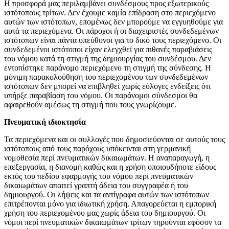
Η προσφορά μας περιλαμβάνει συνδέσμους προς εξωτερικούς
ιστότοπους τρίτων. Δεν έχουμε καμία επίδραση στο περιεχόμενο
αυτών των ιστότοπων, επομένως δεν μπορούμε να εγγυηθούμε για
αυτά τα περιεχόμενα. Οι πάροχοι ή οι διαχειριστές συνδεδεμένων
ιστότοπων είναι πάντα υπεύθυνοι για το δικό τους περιεχόμενο. Οι
συνδεδεμένοι ιστότοποι είχαν ελεγχθεί για πιθανές παραβιάσεις
του νόμου κατά τη στιγμή της δημιουργίας του συνδέσμου. Δεν
εντοπίστηκε παράνομο περιεχόμενο τη στιγμή της σύνδεσης. Η
μόνιμη παρακολούθηση του περιεχομένου των συνδεδεμένων
ιστότοπων δεν μπορεί να επιβληθεί χωρίς εύλογες ενδείξεις ότι
υπήρξε παραβίαση του νόμου. Οι παράνομοι σύνδεσμοι θα
αφαιρεθούν αμέσως τη στιγμή που τους γνωρίζουμε.
Πνευματική ιδιοκτησία
Τα περιεχόμενα και οι συλλογές που δημοσιεύονται σε αυτούς τους
ιστότοπους από τους παρόχους υπόκεινται στη γερμανική
νομοθεσία περί πνευματικών δικαιωμάτων. Η αναπαραγωγή, η
επεξεργασία, η διανομή καθώς και η χρήση οποιουδήποτε είδους
εκτός του πεδίου εφαρμογής του νόμου περί πνευματικών
δικαιωμάτων απαιτεί γραπτή άδεια του συγγραφέα ή του
δημιουργού. Οι λήψεις και τα αντίγραφα αυτών των ιστότοπων
επιτρέπονται μόνο για ιδιωτική χρήση. Απαγορεύεται η εμπορική
χρήση του περιεχομένου μας χωρίς άδεια του δημιουργού. Οι
νόμοι περί πνευματικών δικαιωμάτων τρίτων τηρούνται εφόσον τα