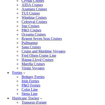
Crystal Cruises
AIDA Cruises
Azamara Cruises
TUI Cruises
Windstar Cruises
Celestyal Cruises
Star Cruises
P&O Cruises
Oceania Cruises
Regent Seven Seas Cruises
Pullmantur
Saga Cruises
Cruise and Maritime Voyages
Fred Olsen Cruise Line
Hapag-Lloyd Cruises
Marella Cruises
Virgin Voyages
Ferries
Brittany Ferries
Irish Ferries
P&O Ferries
Color Line
Stena Line
Hurricane Tracker
Traqueur d'orage