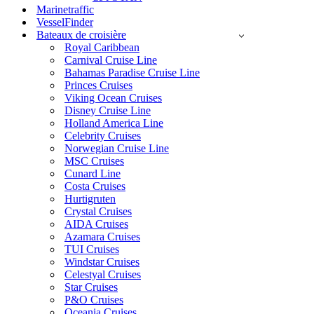
Marinetraffic
VesselFinder
Bateaux de croisière
Royal Caribbean
Carnival Cruise Line
Bahamas Paradise Cruise Line
Princes Cruises
Viking Ocean Cruises
Disney Cruise Line
Holland America Line
Celebrity Cruises
Norwegian Cruise Line
MSC Cruises
Cunard Line
Costa Cruises
Hurtigruten
Crystal Cruises
AIDA Cruises
Azamara Cruises
TUI Cruises
Windstar Cruises
Celestyal Cruises
Star Cruises
P&O Cruises
Oceania Cruises