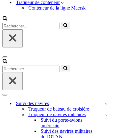
Traqueur de conteneur
Conteneur de la ligne Maersk
Rechercher...
Menu
de
Rechercher...
navigation
Menu
de
Suivi des navires
navigation
Traqueur de bateau de croisière
Traqueur de navires militaires
Suivi du porte-avions
américain
Suivi des navires militaires
de l'OTAN