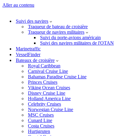
Aller au contenu
Suivi des navires
Traqueur de bateau de croisière
Traqueur de navires militaires
Suivi du porte-avions américain
Suivi des navires militaires de l'OTAN
Marinetraffic
VesselFinder
Bateaux de croisière
Royal Caribbean
Carnival Cruise Line
Bahamas Paradise Cruise Line
Princes Cruises
Viking Ocean Cruises
Disney Cruise Line
Holland America Line
Celebrity Cruises
Norwegian Cruise Line
MSC Cruises
Cunard Line
Costa Cruises
Hurtigruten