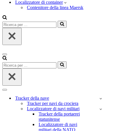
Localizzatore di container
Contenitore della linea Maersk
Ricerca
per
...
Menu
di
Ricerca
navigazione
per
...
Menu
di
Tracker della nave
navigazione
Tracker per navi da crociera
Localizzatore di navi militari
Tracker della portaerei
statunitense
Localizzatore di navi
militari della NATO