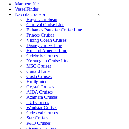
Marinetraffic
VesselFinder
Navi da crociera
Royal Caribbean
Carnival Cruise Line
Bahamas Paradise Cruise Line
Princes Cruises
Viking Ocean Cruises
Disney Cruise Line
Holland America Line
Celebrity Cruises
Norwegian Cruise Line
MSC Cruises
Cunard Line
Costa Cruises
Hurtigruten
Crystal Cruises
AIDA Cruises
Azamara Cruises
TUI Cruises
Windstar Cruises
Celestyal Cruises
Star Cruises
P&O Cruises
Oceania Cruises