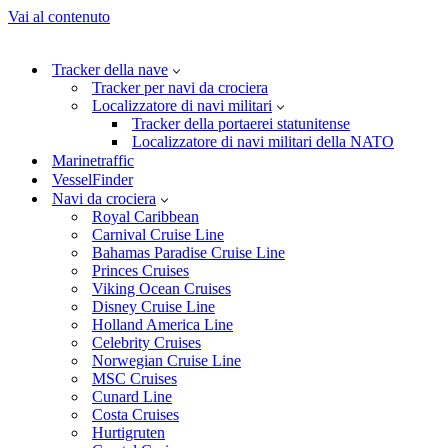
Vai al contenuto
Tracker della nave
Tracker per navi da crociera
Localizzatore di navi militari
Tracker della portaerei statunitense
Localizzatore di navi militari della NATO
Marinetraffic
VesselFinder
Navi da crociera
Royal Caribbean
Carnival Cruise Line
Bahamas Paradise Cruise Line
Princes Cruises
Viking Ocean Cruises
Disney Cruise Line
Holland America Line
Celebrity Cruises
Norwegian Cruise Line
MSC Cruises
Cunard Line
Costa Cruises
Hurtigruten