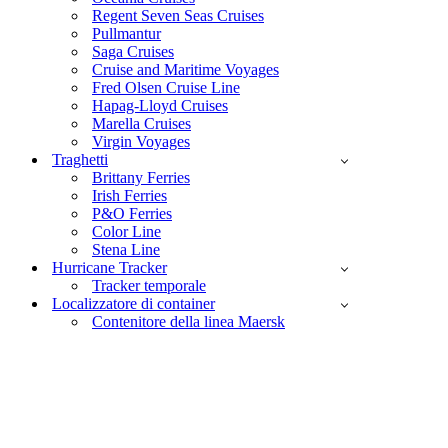
Regent Seven Seas Cruises
Pullmantur
Saga Cruises
Cruise and Maritime Voyages
Fred Olsen Cruise Line
Hapag-Lloyd Cruises
Marella Cruises
Virgin Voyages
Traghetti
Brittany Ferries
Irish Ferries
P&O Ferries
Color Line
Stena Line
Hurricane Tracker
Tracker temporale
Localizzatore di container
Contenitore della linea Maersk