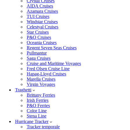
Crystal Cruises
AIDA Cruises
Azamara Cruises
TUI Cruises
Windstar Cruises
Celestyal Cruises
Star Cruises
P&O Cruises
Oceania Cruises
Regent Seven Seas Cruises
Pullmantur
Saga Cruises
Cruise and Maritime Voyages
Fred Olsen Cruise Line
Hapag-Lloyd Cruises
Marella Cruises
Virgin Voyages
Traghetti
Brittany Ferries
Irish Ferries
P&O Ferries
Color Line
Stena Line
Hurricane Tracker
Tracker temporale