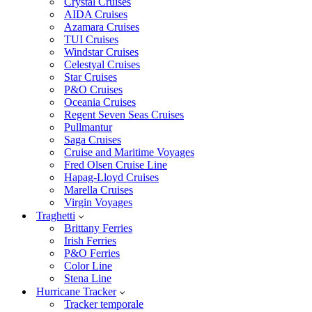
Crystal Cruises
AIDA Cruises
Azamara Cruises
TUI Cruises
Windstar Cruises
Celestyal Cruises
Star Cruises
P&O Cruises
Oceania Cruises
Regent Seven Seas Cruises
Pullmantur
Saga Cruises
Cruise and Maritime Voyages
Fred Olsen Cruise Line
Hapag-Lloyd Cruises
Marella Cruises
Virgin Voyages
Traghetti
Brittany Ferries
Irish Ferries
P&O Ferries
Color Line
Stena Line
Hurricane Tracker
Tracker temporale