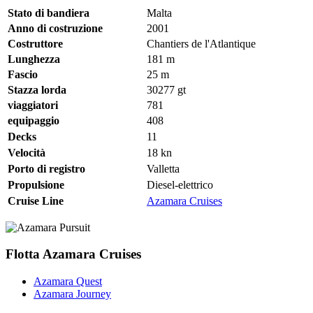
Stato di bandiera
Malta
Anno di costruzione
2001
Costruttore
Chantiers de l'Atlantique
Lunghezza
181
m
Fascio
25
m
Stazza lorda
30277
gt
viaggiatori
781
equipaggio
408
Decks
11
Velocità
18
kn
Porto di registro
Valletta
Propulsione
Diesel-elettrico
Cruise Line
Azamara Cruises
Flotta Azamara Cruises
Azamara Quest
Azamara Journey