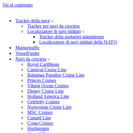
Vai al contenuto
Tracker della nave
Tracker per navi da crociera
Localizzatore di navi militari
Tracker della portaerei statunitense
Localizzatore di navi militari della NATO
Marinetraffic
VesselFinder
Navi da crociera
Royal Caribbean
Carnival Cruise Line
Bahamas Paradise Cruise Line
Princes Cruises
Viking Ocean Cruises
Disney Cruise Line
Holland America Line
Celebrity Cruises
Norwegian Cruise Line
MSC Cruises
Cunard Line
Costa Cruises
Hurtigruten