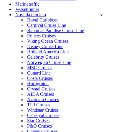
Marinetraffic
VesselFinder
Navi da crociera
Royal Caribbean
Carnival Cruise Line
Bahamas Paradise Cruise Line
Princes Cruises
Viking Ocean Cruises
Disney Cruise Line
Holland America Line
Celebrity Cruises
Norwegian Cruise Line
MSC Cruises
Cunard Line
Costa Cruises
Hurtigruten
Crystal Cruises
AIDA Cruises
Azamara Cruises
TUI Cruises
Windstar Cruises
Celestyal Cruises
Star Cruises
P&O Cruises
Oceania Cruises