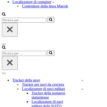
Localizzatore di container
Contenitore della linea Maersk
Ricerca
per
...
Menu
di
Ricerca
navigazione
per
...
Menu
di
Tracker della nave
navigazione
Tracker per navi da crociera
Localizzatore di navi militari
Tracker della portaerei
statunitense
Localizzatore di navi
militari della NATO