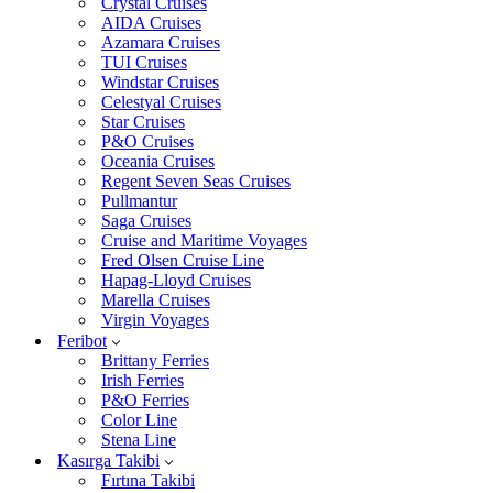
Crystal Cruises
AIDA Cruises
Azamara Cruises
TUI Cruises
Windstar Cruises
Celestyal Cruises
Star Cruises
P&O Cruises
Oceania Cruises
Regent Seven Seas Cruises
Pullmantur
Saga Cruises
Cruise and Maritime Voyages
Fred Olsen Cruise Line
Hapag-Lloyd Cruises
Marella Cruises
Virgin Voyages
Feribot
Brittany Ferries
Irish Ferries
P&O Ferries
Color Line
Stena Line
Kasırga Takibi
Fırtına Takibi