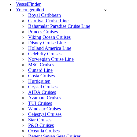
VesselFinder
Yolcu gemileri
Royal Caribbean
Carnival Cruise Line
Bahamalar Paradise Cruise Line
Princes Cruises
Viking Ocean Cruises
Disney Cruise Line
Holland America Line
Celebrity Cruises
Norwegian Cruise Line
MSC Cruises
Cunard Line
Costa Cruises
Hurtigruten
Crystal Cruises
AIDA Cruises
Azamara Cruises
TUI Cruises
Windstar Cruises
Celestyal Cruises
Star Cruises
P&O Cruises
Oceania Cruises
Regent Seven Seas Cruises