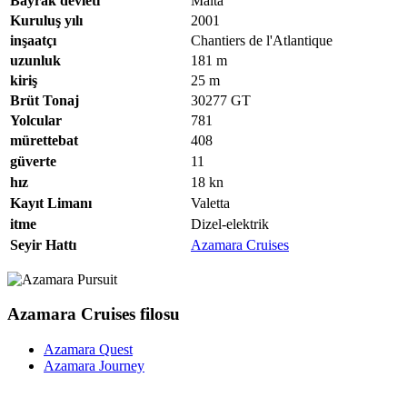
Bayrak devleti
Malta
Kuruluş yılı
2001
inşaatçı
Chantiers de l'Atlantique
uzunluk
181
m
kiriş
25
m
Brüt Tonaj
30277
GT
Yolcular
781
mürettebat
408
güverte
11
hız
18
kn
Kayıt Limanı
Valetta
itme
Dizel-elektrik
Seyir Hattı
Azamara Cruises
Azamara Cruises filosu
Azamara Quest
Azamara Journey