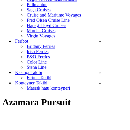
Pullmantur
Saga Cruises
Cruise and Maritime Voyages
Fred Olsen Cruise Line
Hapag-Lloyd Cruises
Marella Cruises
Virgin Voyages
Feribot
Brittany Ferries
Irish Ferries
P&O Ferries
Color Line
Stena Line
Kasırga Takibi
Fırtına Takibi
Konteyner Takibi
Maersk hattı konteyneri
Azamara Pursuit