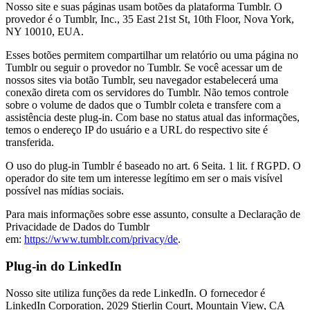
Nosso site e suas páginas usam botões da plataforma Tumblr. O
provedor é o Tumblr, Inc., 35 East 21st St, 10th Floor, Nova York,
NY 10010, EUA.
Esses botões permitem compartilhar um relatório ou uma página no
Tumblr ou seguir o provedor no Tumblr. Se você acessar um de
nossos sites via botão Tumblr, seu navegador estabelecerá uma
conexão direta com os servidores do Tumblr. Não temos controle
sobre o volume de dados que o Tumblr coleta e transfere com a
assistência deste plug-in. Com base no status atual das informações,
temos o endereço IP do usuário e a URL do respectivo site é
transferida.
O uso do plug-in Tumblr é baseado no art. 6 Seita. 1 lit. f RGPD. O
operador do site tem um interesse legítimo em ser o mais visível
possível nas mídias sociais.
Para mais informações sobre esse assunto, consulte a Declaração de
Privacidade de Dados do Tumblr
em:
https://www.tumblr.com/privacy/de
.
Plug-in do LinkedIn
Nosso site utiliza funções da rede LinkedIn. O fornecedor é
LinkedIn Corporation, 2029 Stierlin Court, Mountain View, CA