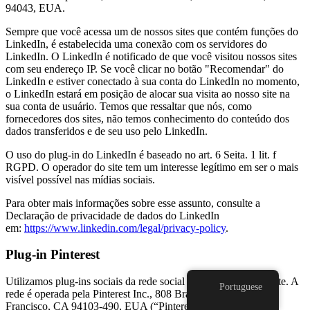
94043, EUA.
Sempre que você acessa um de nossos sites que contém funções do
LinkedIn, é estabelecida uma conexão com os servidores do
LinkedIn. O LinkedIn é notificado de que você visitou nossos sites
com seu endereço IP. Se você clicar no botão "Recomendar" do
LinkedIn e estiver conectado à sua conta do LinkedIn no momento,
o LinkedIn estará em posição de alocar sua visita ao nosso site na
sua conta de usuário. Temos que ressaltar que nós, como
fornecedores dos sites, não temos conhecimento do conteúdo dos
dados transferidos e de seu uso pelo LinkedIn.
O uso do plug-in do LinkedIn é baseado no art. 6 Seita. 1 lit. f
RGPD. O operador do site tem um interesse legítimo em ser o mais
visível possível nas mídias sociais.
Para obter mais informações sobre esse assunto, consulte a
Declaração de privacidade de dados do LinkedIn
em:
https://www.linkedin.com/legal/privacy-policy
.
Plug-in Pinterest
Utilizamos plug-ins sociais da rede social Pinterest em nosso site. A
Portuguese
rede é operada pela Pinterest Inc., 808 Brannan Street, São
Francisco, CA 94103-490, EUA (“Pinterest”).