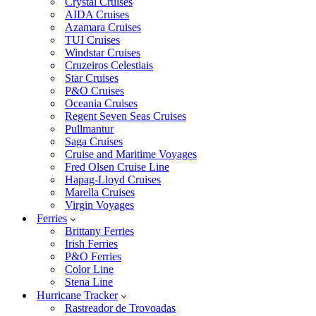
Crystal Cruises
AIDA Cruises
Azamara Cruises
TUI Cruises
Windstar Cruises
Cruzeiros Celestiais
Star Cruises
P&O Cruises
Oceania Cruises
Regent Seven Seas Cruises
Pullmantur
Saga Cruises
Cruise and Maritime Voyages
Fred Olsen Cruise Line
Hapag-Lloyd Cruises
Marella Cruises
Virgin Voyages
Ferries
Brittany Ferries
Irish Ferries
P&O Ferries
Color Line
Stena Line
Hurricane Tracker
Rastreador de Trovoadas