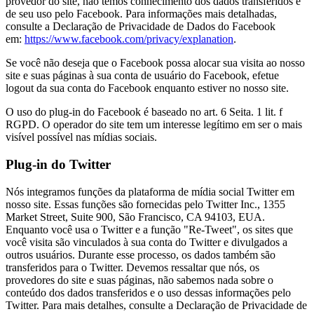
provedor do site, não temos conhecimento dos dados transferidos e
de seu uso pelo Facebook. Para informações mais detalhadas,
consulte a Declaração de Privacidade de Dados do Facebook
em:
https://www.facebook.com/privacy/explanation
.
Se você não deseja que o Facebook possa alocar sua visita ao nosso
site e suas páginas à sua conta de usuário do Facebook, efetue
logout da sua conta do Facebook enquanto estiver no nosso site.
O uso do plug-in do Facebook é baseado no art. 6 Seita. 1 lit. f
RGPD. O operador do site tem um interesse legítimo em ser o mais
visível possível nas mídias sociais.
Plug-in do Twitter
Nós integramos funções da plataforma de mídia social Twitter em
nosso site. Essas funções são fornecidas pelo Twitter Inc., 1355
Market Street, Suite 900, São Francisco, CA 94103, EUA.
Enquanto você usa o Twitter e a função "Re-Tweet", os sites que
você visita são vinculados à sua conta do Twitter e divulgados a
outros usuários. Durante esse processo, os dados também são
transferidos para o Twitter. Devemos ressaltar que nós, os
provedores do site e suas páginas, não sabemos nada sobre o
conteúdo dos dados transferidos e o uso dessas informações pelo
Twitter. Para mais detalhes, consulte a Declaração de Privacidade de