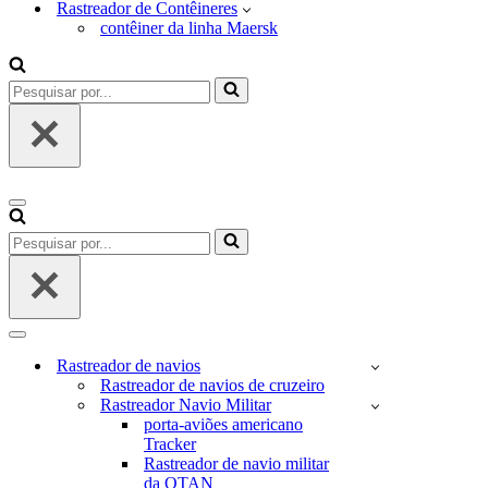
Rastreador de Contêineres
contêiner da linha Maersk
Pesquisar
por...
Menu
de
Pesquisar
navegação
por...
Menu
de
Rastreador de navios
navegação
Rastreador de navios de cruzeiro
Rastreador Navio Militar
porta-aviões americano
Tracker
Rastreador de navio militar
da OTAN