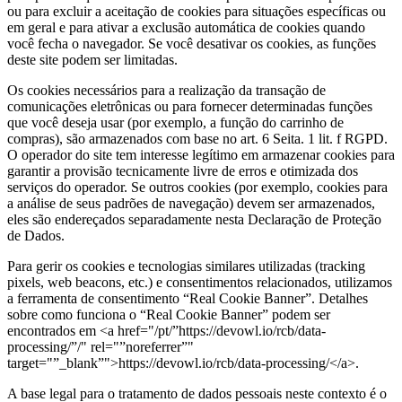
ou para excluir a aceitação de cookies para situações específicas ou
em geral e para ativar a exclusão automática de cookies quando
você fecha o navegador. Se você desativar os cookies, as funções
deste site podem ser limitadas.
Os cookies necessários para a realização da transação de
comunicações eletrônicas ou para fornecer determinadas funções
que você deseja usar (por exemplo, a função do carrinho de
compras), são armazenados com base no art. 6 Seita. 1 lit. f RGPD.
O operador do site tem interesse legítimo em armazenar cookies para
garantir a provisão tecnicamente livre de erros e otimizada dos
serviços do operador. Se outros cookies (por exemplo, cookies para
a análise de seus padrões de navegação) devem ser armazenados,
eles são endereçados separadamente nesta Declaração de Proteção
de Dados.
Para gerir os cookies e tecnologias similares utilizadas (tracking
pixels, web beacons, etc.) e consentimentos relacionados, utilizamos
a ferramenta de consentimento “Real Cookie Banner”. Detalhes
sobre como funciona o “Real Cookie Banner” podem ser
encontrados em <a href="/pt/”https://devowl.io/rcb/data-
processing/”/" rel="”noreferrer”"
target="”_blank”">https://devowl.io/rcb/data-processing/</a>.
A base legal para o tratamento de dados pessoais neste contexto é o