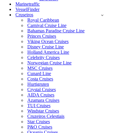
Marinetraffic
VesselFinder
Cruseiros
Royal Caribbean
Carnival Cruise Line
Bahamas Paradise Cruise Line
Princes Cruises
Viking Ocean Cruises
Disney Cruise Line
Holland America Line
Celebrity Cruises
Norwegian Cruise Line
MSC Cruises
Cunard Line
Costa Cruises
Hurtigruten
Crystal Cruises
AIDA Cruises
Azamara Cruises
TUI Cruises
Windstar Cruises
Cruzeiros Celestiais
Star Cruises
P&O Cruises
Oceania Cruises