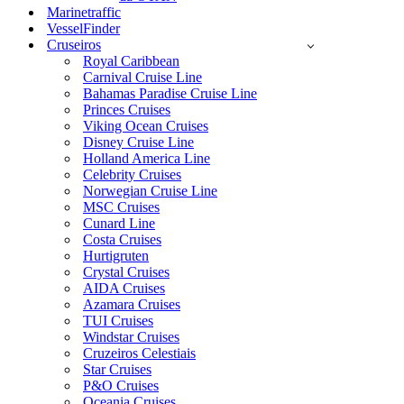
Marinetraffic
VesselFinder
Cruseiros
Royal Caribbean
Carnival Cruise Line
Bahamas Paradise Cruise Line
Princes Cruises
Viking Ocean Cruises
Disney Cruise Line
Holland America Line
Celebrity Cruises
Norwegian Cruise Line
MSC Cruises
Cunard Line
Costa Cruises
Hurtigruten
Crystal Cruises
AIDA Cruises
Azamara Cruises
TUI Cruises
Windstar Cruises
Cruzeiros Celestiais
Star Cruises
P&O Cruises
Oceania Cruises