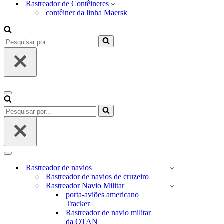
Rastreador de Contêineres
contêiner da linha Maersk
Pesquisar
por...
Menu
de
Pesquisar
navegação
por...
Menu
de
Rastreador de navios
navegação
Rastreador de navios de cruzeiro
Rastreador Navio Militar
porta-aviões americano
Tracker
Rastreador de navio militar
da OTAN