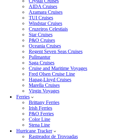
Crystal Cruises
AIDA Cruises
Azamara Cruises
TUI Cruises
Windstar Cruises
Cruzeiros Celestiais
Star Cruises
P&O Cruises
Oceania Cruises
Regent Seven Seas Cruises
Pullmantur
Saga Cruises
Cruise and Maritime Voyages
Fred Olsen Cruise Line
Hapag-Lloyd Cruises
Marella Cruises
Virgin Voyages
Ferries
Brittany Ferries
Irish Ferries
P&O Ferries
Color Line
Stena Line
Hurricane Tracker
Rastreador de Trovoadas