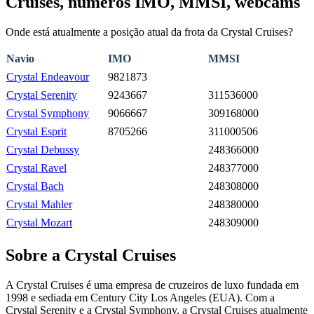
Cruises, números IMO, MMSI, webcams
Onde está atualmente a posição atual da frota da Crystal Cruises?
Navio
IMO
MMSI
Crystal Endeavour
9821873
Crystal Serenity
9243667
311536000
Crystal Symphony
9066667
309168000
Crystal Esprit
8705266
311000506
Crystal Debussy
248366000
Crystal Ravel
248377000
Crystal Bach
248308000
Crystal Mahler
248380000
Crystal Mozart
248309000
Sobre a Crystal Cruises
A Crystal Cruises é uma empresa de cruzeiros de luxo fundada em
1998 e sediada em Century City Los Angeles (EUA). Com a
Crystal Serenity e a Crystal Symphony, a Crystal Cruises atualmente