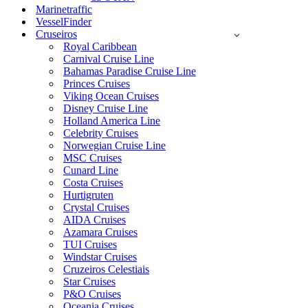
Marinetraffic
VesselFinder
Cruseiros
Royal Caribbean
Carnival Cruise Line
Bahamas Paradise Cruise Line
Princes Cruises
Viking Ocean Cruises
Disney Cruise Line
Holland America Line
Celebrity Cruises
Norwegian Cruise Line
MSC Cruises
Cunard Line
Costa Cruises
Hurtigruten
Crystal Cruises
AIDA Cruises
Azamara Cruises
TUI Cruises
Windstar Cruises
Cruzeiros Celestiais
Star Cruises
P&O Cruises
Oceania Cruises