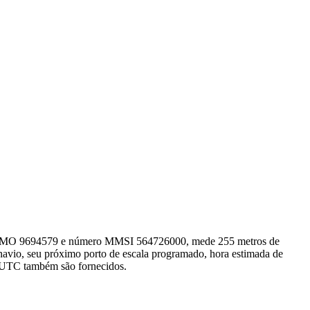
o IMO 9694579 e número MMSI 564726000, mede 255 metros de
navio, seu próximo porto de escala programado, hora estimada de
io UTC também são fornecidos.