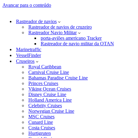
Avançar para o conteúdo
Rastreador de navios
Rastreador de navios de cruzeiro
Rastreador Navio Militar
porta-aviões americano Tracker
Rastreador de navio militar da OTAN
Marinetraffic
VesselFinder
Cruseiros
Royal Caribbean
Carnival Cruise Line
Bahamas Paradise Cruise Line
Princes Cruises
Viking Ocean Cruises
Disney Cruise Line
Holland America Line
Celebrity Cruises
Norwegian Cruise Line
MSC Cruises
Cunard Line
Costa Cruises
Hurtigruten