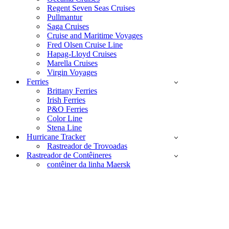
Regent Seven Seas Cruises
Pullmantur
Saga Cruises
Cruise and Maritime Voyages
Fred Olsen Cruise Line
Hapag-Lloyd Cruises
Marella Cruises
Virgin Voyages
Ferries
Brittany Ferries
Irish Ferries
P&O Ferries
Color Line
Stena Line
Hurricane Tracker
Rastreador de Trovoadas
Rastreador de Contêineres
contêiner da linha Maersk