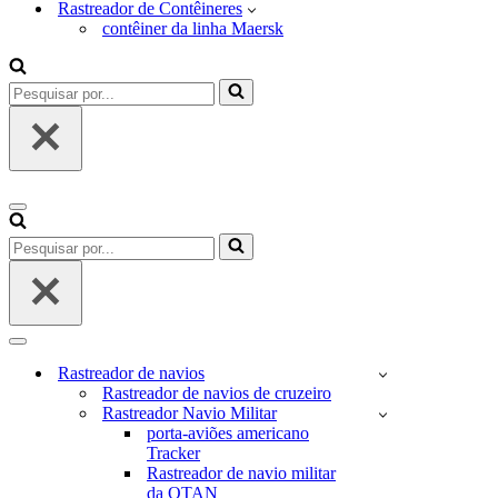
Rastreador de Contêineres
contêiner da linha Maersk
Pesquisar
por...
Menu
de
Pesquisar
navegação
por...
Menu
de
Rastreador de navios
navegação
Rastreador de navios de cruzeiro
Rastreador Navio Militar
porta-aviões americano
Tracker
Rastreador de navio militar
da OTAN