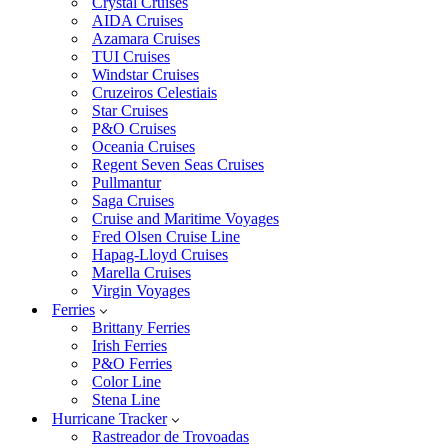
Crystal Cruises
AIDA Cruises
Azamara Cruises
TUI Cruises
Windstar Cruises
Cruzeiros Celestiais
Star Cruises
P&O Cruises
Oceania Cruises
Regent Seven Seas Cruises
Pullmantur
Saga Cruises
Cruise and Maritime Voyages
Fred Olsen Cruise Line
Hapag-Lloyd Cruises
Marella Cruises
Virgin Voyages
Ferries
Brittany Ferries
Irish Ferries
P&O Ferries
Color Line
Stena Line
Hurricane Tracker
Rastreador de Trovoadas