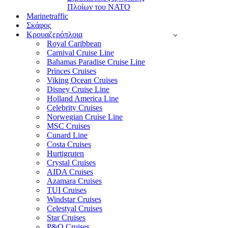
Πλοίων του ΝΑΤΟ
Marinetraffic
Σκάφος
Κρουαζερόπλοια
Royal Caribbean
Carnival Cruise Line
Bahamas Paradise Cruise Line
Princes Cruises
Viking Ocean Cruises
Disney Cruise Line
Holland America Line
Celebrity Cruises
Norwegian Cruise Line
MSC Cruises
Cunard Line
Costa Cruises
Hurtigruten
Crystal Cruises
AIDA Cruises
Azamara Cruises
TUI Cruises
Windstar Cruises
Celestyal Cruises
Star Cruises
P&O Cruises