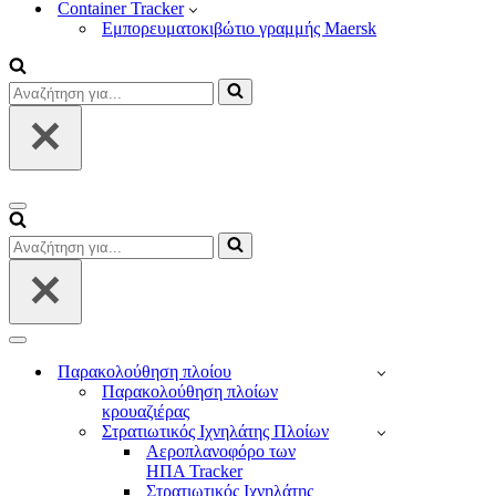
Container Tracker
Εμπορευματοκιβώτιο γραμμής Maersk
Αναζήτηση
για...
Μενού
πλοήγησης
Αναζήτηση
για...
Μενού
πλοήγησης
Παρακολούθηση πλοίου
Παρακολούθηση πλοίων
κρουαζιέρας
Στρατιωτικός Ιχνηλάτης Πλοίων
Αεροπλανοφόρο των
ΗΠΑ Tracker
Στρατιωτικός Ιχνηλάτης