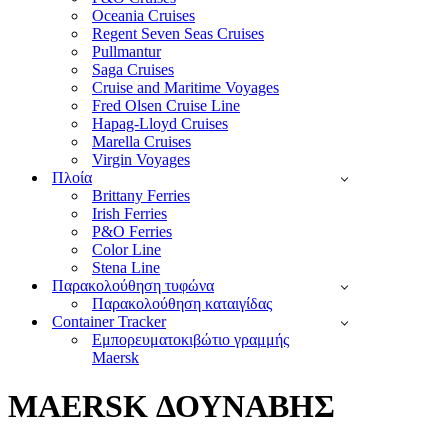
Oceania Cruises
Regent Seven Seas Cruises
Pullmantur
Saga Cruises
Cruise and Maritime Voyages
Fred Olsen Cruise Line
Hapag-Lloyd Cruises
Marella Cruises
Virgin Voyages
Πλοία
Brittany Ferries
Irish Ferries
P&O Ferries
Color Line
Stena Line
Παρακολούθηση τυφώνα
Παρακολούθηση καταιγίδας
Container Tracker
Εμπορευματοκιβώτιο γραμμής
Maersk
MAERSK ΔΟΥΝΑΒΗΣ