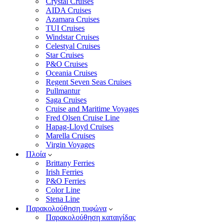
Crystal Cruises
AIDA Cruises
Azamara Cruises
TUI Cruises
Windstar Cruises
Celestyal Cruises
Star Cruises
P&O Cruises
Oceania Cruises
Regent Seven Seas Cruises
Pullmantur
Saga Cruises
Cruise and Maritime Voyages
Fred Olsen Cruise Line
Hapag-Lloyd Cruises
Marella Cruises
Virgin Voyages
Πλοία
Brittany Ferries
Irish Ferries
P&O Ferries
Color Line
Stena Line
Παρακολούθηση τυφώνα
Παρακολούθηση καταιγίδας