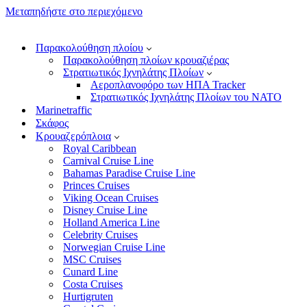
Μεταπηδήστε στο περιεχόμενο
Παρακολούθηση πλοίου
Παρακολούθηση πλοίων κρουαζιέρας
Στρατιωτικός Ιχνηλάτης Πλοίων
Αεροπλανοφόρο των ΗΠΑ Tracker
Στρατιωτικός Ιχνηλάτης Πλοίων του ΝΑΤΟ
Marinetraffic
Σκάφος
Κρουαζερόπλοια
Royal Caribbean
Carnival Cruise Line
Bahamas Paradise Cruise Line
Princes Cruises
Viking Ocean Cruises
Disney Cruise Line
Holland America Line
Celebrity Cruises
Norwegian Cruise Line
MSC Cruises
Cunard Line
Costa Cruises
Hurtigruten