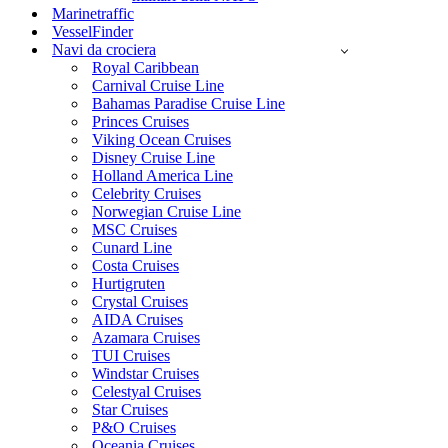
Marinetraffic
VesselFinder
Navi da crociera
Royal Caribbean
Carnival Cruise Line
Bahamas Paradise Cruise Line
Princes Cruises
Viking Ocean Cruises
Disney Cruise Line
Holland America Line
Celebrity Cruises
Norwegian Cruise Line
MSC Cruises
Cunard Line
Costa Cruises
Hurtigruten
Crystal Cruises
AIDA Cruises
Azamara Cruises
TUI Cruises
Windstar Cruises
Celestyal Cruises
Star Cruises
P&O Cruises
Oceania Cruises