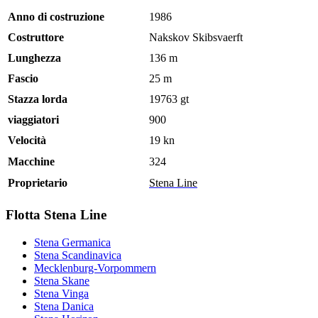
Anno di costruzione
1986
Costruttore
Nakskov Skibsvaerft
Lunghezza
136 m
Fascio
25 m
Stazza lorda
19763 gt
viaggiatori
900
Velocità
19 kn
Macchine
324
Proprietario
Stena Line
Flotta Stena Line
Stena Germanica
Stena Scandinavica
Mecklenburg-Vorpommern
Stena Skane
Stena Vinga
Stena Danica