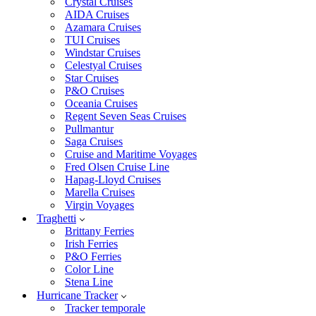
Crystal Cruises
AIDA Cruises
Azamara Cruises
TUI Cruises
Windstar Cruises
Celestyal Cruises
Star Cruises
P&O Cruises
Oceania Cruises
Regent Seven Seas Cruises
Pullmantur
Saga Cruises
Cruise and Maritime Voyages
Fred Olsen Cruise Line
Hapag-Lloyd Cruises
Marella Cruises
Virgin Voyages
Traghetti
Brittany Ferries
Irish Ferries
P&O Ferries
Color Line
Stena Line
Hurricane Tracker
Tracker temporale