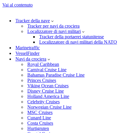
Vai al contenuto
Tracker della nave
Tracker per navi da crociera
Localizzatore di navi militari
Tracker della portaerei statunitense
Localizzatore di navi militari della NATO
Marinetraffic
VesselFinder
Navi da crociera
Royal Caribbean
Carnival Cruise Line
Bahamas Paradise Cruise Line
Princes Cruises
Viking Ocean Cruises
Disney Cruise Line
Holland America Line
Celebrity Cruises
Norwegian Cruise Line
MSC Cruises
Cunard Line
Costa Cruises
Hurtigruten