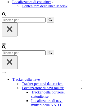
Localizzatore di container
Contenitore della linea Maersk
Ricerca
per
...
Menu
di
Ricerca
navigazione
per
...
Menu
di
Tracker della nave
navigazione
Tracker per navi da crociera
Localizzatore di navi militari
Tracker della portaerei
statunitense
Localizzatore di navi
militari della NATO