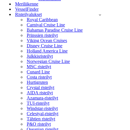
Meriliikenne
VesselFinder
Risteilyalukset
Royal Caribbean
Carnival Cruise Line
Bahamas Paradise Cruise Line
Prinssien risteilyt
Viking Ocean Cruises
Disney Cruise Line
Holland America Line
Julkkisristeilyt
Norwegian Cruise Line
MSC risteilyt
Cunard Line
Costa risteilyt
Hurtigruten
Crystal risteilyt
AIDA risteilyt
Azamara-risteilyt
TUI-risteilyt
Windstar-risteilyt
Celestyal-risteilyt
Tähtien risteilyt
P&O risteilyt
Oseanian risteilyt