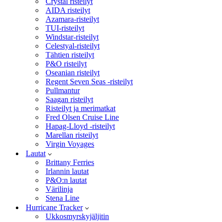
Crystal risteilyt
AIDA risteilyt
Azamara-risteilyt
TUI-risteilyt
Windstar-risteilyt
Celestyal-risteilyt
Tähtien risteilyt
P&O risteilyt
Oseanian risteilyt
Regent Seven Seas -risteilyt
Pullmantur
Saagan risteilyt
Risteilyt ja merimatkat
Fred Olsen Cruise Line
Hapag-Lloyd -risteilyt
Marellan risteilyt
Virgin Voyages
Lautat
Brittany Ferries
Irlannin lautat
P&O:n lautat
Värilinja
Stena Line
Hurricane Tracker
Ukkosmyrskyjäljitin