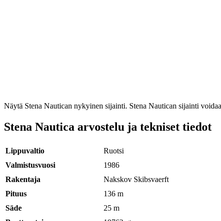
Näytä Stena Nautican nykyinen sijainti. Stena Nautican sijainti voidaan 
Stena Nautica arvostelu ja tekniset tiedot
Lippuvaltio
Ruotsi
Valmistusvuosi
1986
Rakentaja
Nakskov Skibsvaerft
Pituus
136 m
Säde
25 m