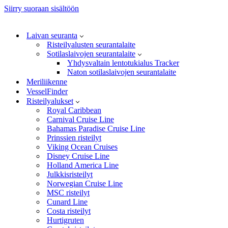
Siirry suoraan sisältöön
Laivan seuranta
Risteilyalusten seurantalaite
Sotilaslaivojen seurantalaite
Yhdysvaltain lentotukialus Tracker
Naton sotilaslaivojen seurantalaite
Meriliikenne
VesselFinder
Risteilyalukset
Royal Caribbean
Carnival Cruise Line
Bahamas Paradise Cruise Line
Prinssien risteilyt
Viking Ocean Cruises
Disney Cruise Line
Holland America Line
Julkkisristeilyt
Norwegian Cruise Line
MSC risteilyt
Cunard Line
Costa risteilyt
Hurtigruten