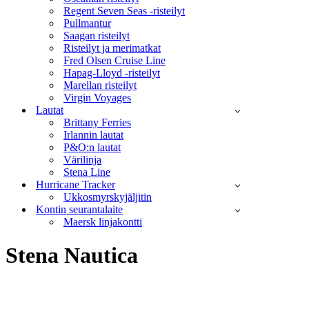
Regent Seven Seas -risteilyt
Pullmantur
Saagan risteilyt
Risteilyt ja merimatkat
Fred Olsen Cruise Line
Hapag-Lloyd -risteilyt
Marellan risteilyt
Virgin Voyages
Lautat
Brittany Ferries
Irlannin lautat
P&O:n lautat
Värilinja
Stena Line
Hurricane Tracker
Ukkosmyrskyjäljitin
Kontin seurantalaite
Maersk linjakontti
Stena Nautica