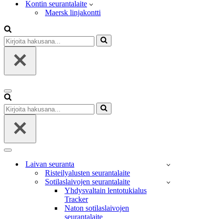
Kontin seurantalaite
Maersk linjakontti
Kirjoita
hakusana...
Valikko
Kirjoita
hakusana...
Valikko
Laivan seuranta
Risteilyalusten seurantalaite
Sotilaslaivojen seurantalaite
Yhdysvaltain lentotukialus
Tracker
Naton sotilaslaivojen
seurantalaite