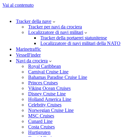
Vai al contenuto
Tracker della nave
Tracker per navi da crociera
Localizzatore di navi militari
Tracker della portaerei statunitense
Localizzatore di navi militari della NATO
Marinetraffic
VesselFinder
Navi da crociera
Royal Caribbean
Carnival Cruise Line
Bahamas Paradise Cruise Line
Princes Cruises
Viking Ocean Cruises
Disney Cruise Line
Holland America Line
Celebrity Cruises
Norwegian Cruise Line
MSC Cruises
Cunard Line
Costa Cruises
Hurtigruten