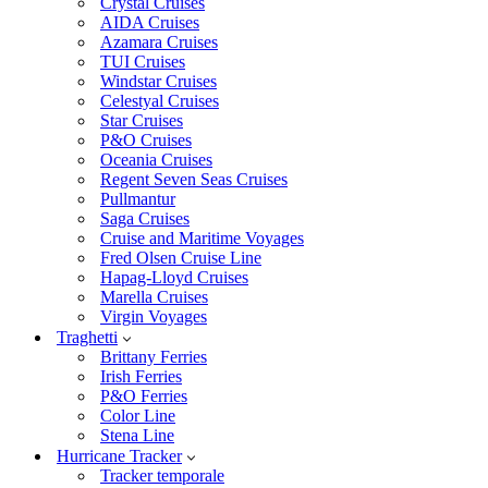
Crystal Cruises
AIDA Cruises
Azamara Cruises
TUI Cruises
Windstar Cruises
Celestyal Cruises
Star Cruises
P&O Cruises
Oceania Cruises
Regent Seven Seas Cruises
Pullmantur
Saga Cruises
Cruise and Maritime Voyages
Fred Olsen Cruise Line
Hapag-Lloyd Cruises
Marella Cruises
Virgin Voyages
Traghetti
Brittany Ferries
Irish Ferries
P&O Ferries
Color Line
Stena Line
Hurricane Tracker
Tracker temporale