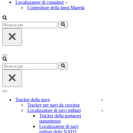
Localizzatore di container
Contenitore della linea Maersk
Ricerca
per
...
Menu
di
Ricerca
navigazione
per
...
Menu
di
Tracker della nave
navigazione
Tracker per navi da crociera
Localizzatore di navi militari
Tracker della portaerei
statunitense
Localizzatore di navi
militari della NATO