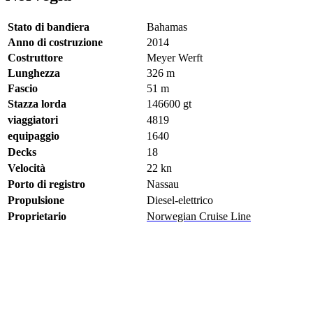
Stato di bandiera
Bahamas
Anno di costruzione
2014
Costruttore
Meyer Werft
Lunghezza
326
m
Fascio
51 m
Stazza lorda
146600
gt
viaggiatori
4819
equipaggio
1640
Decks
18
Velocità
22
kn
Porto di registro
Nassau
Propulsione
Diesel-elettrico
Proprietario
Norwegian Cruise Line