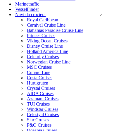
Marinetraffic
VesselFinder
Navi da crociera
Royal Caribbean
Carnival Cruise Line
Bahamas Paradise Cruise Line
Princes Cruises
Viking Ocean Cruises
Disney Cruise Line
Holland America Line
Celebrity Cruises
Norwegian Cruise Line
MSC Cruises
Cunard Line
Costa Cruises
Hurtigruten
Crystal Cruises
AIDA Cruises
Azamara Cruises
TUI Cruises
Windstar Cruises
Celestyal Cruises
Star Cruises
P&O Cruises
Oceania Cruises