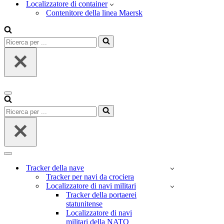
Localizzatore di container
Contenitore della linea Maersk
Ricerca
per
...
Menu
di
Ricerca
navigazione
per
...
Menu
di
Tracker della nave
navigazione
Tracker per navi da crociera
Localizzatore di navi militari
Tracker della portaerei
statunitense
Localizzatore di navi
militari della NATO