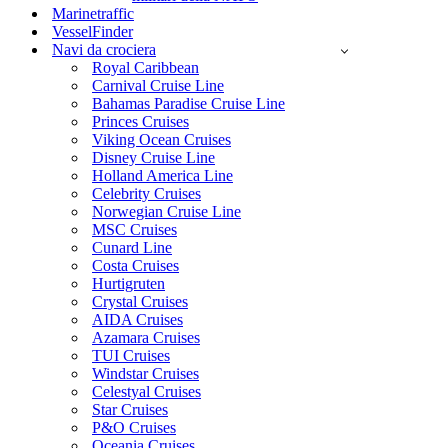
Marinetraffic
VesselFinder
Navi da crociera
Royal Caribbean
Carnival Cruise Line
Bahamas Paradise Cruise Line
Princes Cruises
Viking Ocean Cruises
Disney Cruise Line
Holland America Line
Celebrity Cruises
Norwegian Cruise Line
MSC Cruises
Cunard Line
Costa Cruises
Hurtigruten
Crystal Cruises
AIDA Cruises
Azamara Cruises
TUI Cruises
Windstar Cruises
Celestyal Cruises
Star Cruises
P&O Cruises
Oceania Cruises