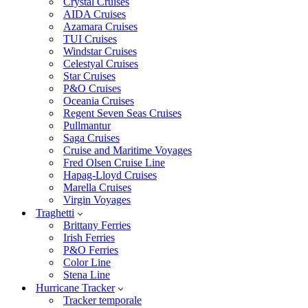
Crystal Cruises
AIDA Cruises
Azamara Cruises
TUI Cruises
Windstar Cruises
Celestyal Cruises
Star Cruises
P&O Cruises
Oceania Cruises
Regent Seven Seas Cruises
Pullmantur
Saga Cruises
Cruise and Maritime Voyages
Fred Olsen Cruise Line
Hapag-Lloyd Cruises
Marella Cruises
Virgin Voyages
Traghetti
Brittany Ferries
Irish Ferries
P&O Ferries
Color Line
Stena Line
Hurricane Tracker
Tracker temporale