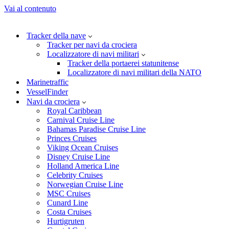
Vai al contenuto
Tracker della nave
Tracker per navi da crociera
Localizzatore di navi militari
Tracker della portaerei statunitense
Localizzatore di navi militari della NATO
Marinetraffic
VesselFinder
Navi da crociera
Royal Caribbean
Carnival Cruise Line
Bahamas Paradise Cruise Line
Princes Cruises
Viking Ocean Cruises
Disney Cruise Line
Holland America Line
Celebrity Cruises
Norwegian Cruise Line
MSC Cruises
Cunard Line
Costa Cruises
Hurtigruten