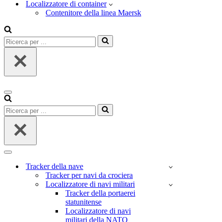
Localizzatore di container
Contenitore della linea Maersk
Ricerca
per
...
Menu
di
Ricerca
navigazione
per
...
Menu
di
Tracker della nave
navigazione
Tracker per navi da crociera
Localizzatore di navi militari
Tracker della portaerei
statunitense
Localizzatore di navi
militari della NATO