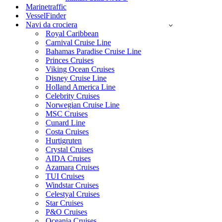
Marinetraffic
VesselFinder
Navi da crociera
Royal Caribbean
Carnival Cruise Line
Bahamas Paradise Cruise Line
Princes Cruises
Viking Ocean Cruises
Disney Cruise Line
Holland America Line
Celebrity Cruises
Norwegian Cruise Line
MSC Cruises
Cunard Line
Costa Cruises
Hurtigruten
Crystal Cruises
AIDA Cruises
Azamara Cruises
TUI Cruises
Windstar Cruises
Celestyal Cruises
Star Cruises
P&O Cruises
Oceania Cruises