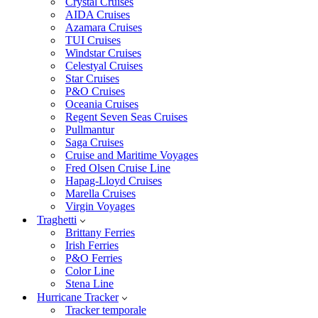
Crystal Cruises
AIDA Cruises
Azamara Cruises
TUI Cruises
Windstar Cruises
Celestyal Cruises
Star Cruises
P&O Cruises
Oceania Cruises
Regent Seven Seas Cruises
Pullmantur
Saga Cruises
Cruise and Maritime Voyages
Fred Olsen Cruise Line
Hapag-Lloyd Cruises
Marella Cruises
Virgin Voyages
Traghetti
Brittany Ferries
Irish Ferries
P&O Ferries
Color Line
Stena Line
Hurricane Tracker
Tracker temporale