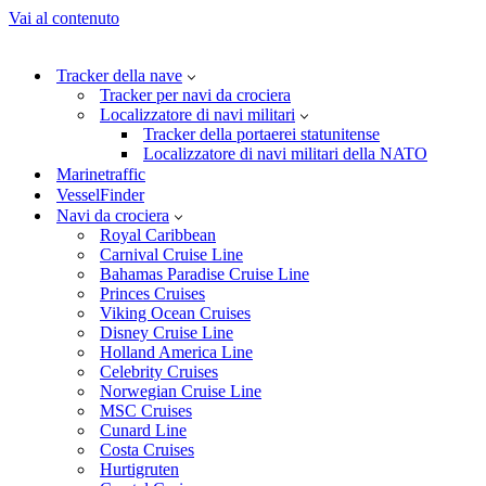
Vai al contenuto
Tracker della nave
Tracker per navi da crociera
Localizzatore di navi militari
Tracker della portaerei statunitense
Localizzatore di navi militari della NATO
Marinetraffic
VesselFinder
Navi da crociera
Royal Caribbean
Carnival Cruise Line
Bahamas Paradise Cruise Line
Princes Cruises
Viking Ocean Cruises
Disney Cruise Line
Holland America Line
Celebrity Cruises
Norwegian Cruise Line
MSC Cruises
Cunard Line
Costa Cruises
Hurtigruten