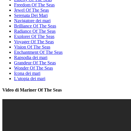
Freedom Of The Seas
Jewel Of The Seas
Serenata Dei Mari
Navigatore dei mari
Brilliance Of The Seas
Radiance Of The Seas
Explorer Of The Seas
Voyager Of The Seas
Vision Of The Seas
Enchantment Of The Seas
Rapsodia dei mari
Grandeur Of The Seas
Wonder Of The Seas
Icona dei mari
L'utopia dei mari
Video di Mariner Of The Seas