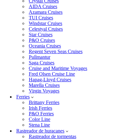
Crystal Cruises
AIDA Cruises
Azamara Cruises
TUI Cruises
Windstar Cruises
Celestyal Cruises
Star Cruises
P&O Cruises
Oceania Cruises
Regent Seven Seas Cruises
Pullmantur
Saga Cruises
Cruise and Maritime Voyages
Fred Olsen Cruise Line
Hapag-Lloyd Cruises
Marella Cruises
Virgin Voyages
Ferries
Brittany Ferries
Irish Ferries
P&O Ferries
Color Line
Stena Line
Rastreador de huracanes
Rastreador de tormentas