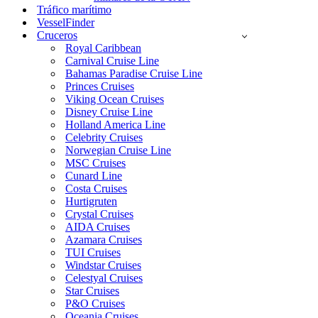
Tráfico marítimo
VesselFinder
Cruceros
Royal Caribbean
Carnival Cruise Line
Bahamas Paradise Cruise Line
Princes Cruises
Viking Ocean Cruises
Disney Cruise Line
Holland America Line
Celebrity Cruises
Norwegian Cruise Line
MSC Cruises
Cunard Line
Costa Cruises
Hurtigruten
Crystal Cruises
AIDA Cruises
Azamara Cruises
TUI Cruises
Windstar Cruises
Celestyal Cruises
Star Cruises
P&O Cruises
Oceania Cruises