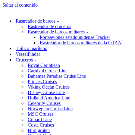
Saltar al contenido
Rastreador de barcos
Rastreador de cruceros
Rastreador de barcos militares
Portaaviones estadounidense Tracker
Rastreador de barcos militares de la OTAN
Tráfico marítimo
VesselFinder
Cruceros
Royal Caribbean
Carnival Cruise Line
Bahamas Paradise Cruise Line
Princes Cruises
Viking Ocean Cruises
Disney Cruise Line
Holland America Line
Celebrity Cruises
Norwegian Cruise Line
MSC Cruises
Cunard Line
Costa Cruises
Hurtigruten