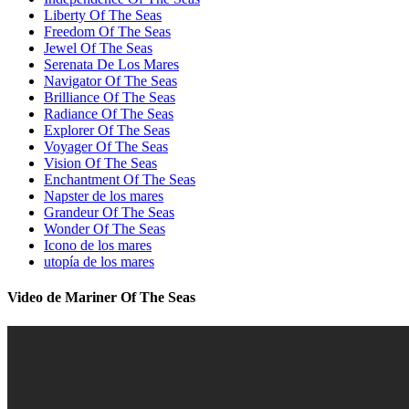
Liberty Of The Seas
Freedom Of The Seas
Jewel Of The Seas
Serenata De Los Mares
Navigator Of The Seas
Brilliance Of The Seas
Radiance Of The Seas
Explorer Of The Seas
Voyager Of The Seas
Vision Of The Seas
Enchantment Of The Seas
Napster de los mares
Grandeur Of The Seas
Wonder Of The Seas
Icono de los mares
utopía de los mares
Video de Mariner Of The Seas