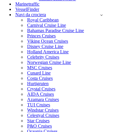
Marinetraffic
VesselFinder
Navi da crociera
Royal Caribbean
Carnival Cruise Line
Bahamas Paradise Cruise Line
Princes Cruises
Viking Ocean Cruises
Disney Cruise Line
Holland America Line
Celebrity Cruises
Norwegian Cruise Line
MSC Cruises
Cunard Line
Costa Cruises
Hurtigruten
Crystal Cruises
AIDA Cruises
Azamara Cruises
TUI Cruises
Windstar Cruises
Celestyal Cruises
Star Cruises
P&O Cruises
Oceania Cruises