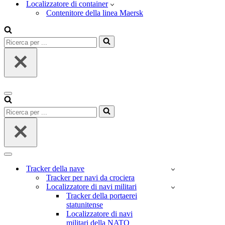
Localizzatore di container
Contenitore della linea Maersk
Ricerca
per
...
Menu
di
Ricerca
navigazione
per
...
Menu
di
Tracker della nave
navigazione
Tracker per navi da crociera
Localizzatore di navi militari
Tracker della portaerei
statunitense
Localizzatore di navi
militari della NATO