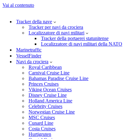
Vai al contenuto
Tracker della nave
Tracker per navi da crociera
Localizzatore di navi militari
Tracker della portaerei statunitense
Localizzatore di navi militari della NATO
Marinetraffic
VesselFinder
Navi da crociera
Royal Caribbean
Carnival Cruise Line
Bahamas Paradise Cruise Line
Princes Cruises
Viking Ocean Cruises
Disney Cruise Line
Holland America Line
Celebrity Cruises
Norwegian Cruise Line
MSC Cruises
Cunard Line
Costa Cruises
Hurtigruten