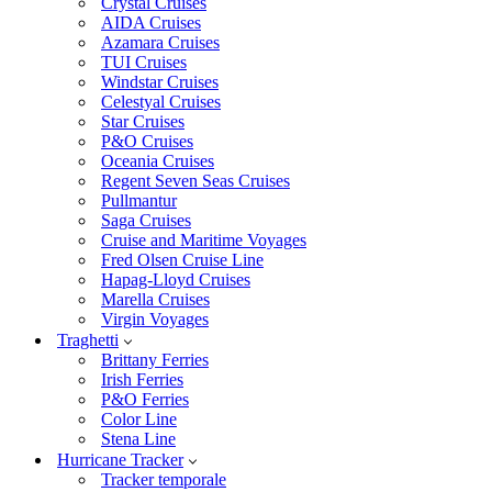
Crystal Cruises
AIDA Cruises
Azamara Cruises
TUI Cruises
Windstar Cruises
Celestyal Cruises
Star Cruises
P&O Cruises
Oceania Cruises
Regent Seven Seas Cruises
Pullmantur
Saga Cruises
Cruise and Maritime Voyages
Fred Olsen Cruise Line
Hapag-Lloyd Cruises
Marella Cruises
Virgin Voyages
Traghetti
Brittany Ferries
Irish Ferries
P&O Ferries
Color Line
Stena Line
Hurricane Tracker
Tracker temporale