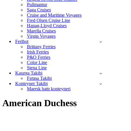
Pullmantur
Saga Cruises
Cruise and Maritime Voyages
Fred Olsen Cruise Line
Hapag-Lloyd Cruises
Marella Cruises
Virgin Voyages
Feribot
Brittany Ferries
Irish Ferries
P&O Ferries
Color Line
Stena Line
Kasırga Takibi
Fırtına Takibi
Konteyner Takibi
Maersk hattı konteyneri
American Duchess