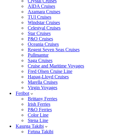
Crystal Cruises
AIDA Cruises
Azamara Cruises
TUI Cruises
Windstar Cruises
Celestyal Cruises
Star Cruises
P&O Cruises
Oceania Cruises
Regent Seven Seas Cruises
Pullmantur
Saga Cruises
Cruise and Maritime Voyages
Fred Olsen Cruise Line
Hapag-Lloyd Cruises
Marella Cruises
Virgin Voyages
Feribot
Brittany Ferries
Irish Ferries
P&O Ferries
Color Line
Stena Line
Kasırga Takibi
Fırtına Takibi