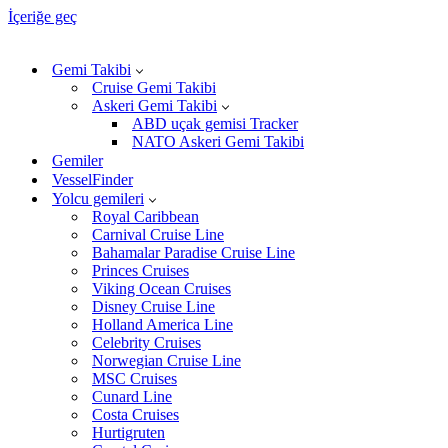
İçeriğe geç
Gemi Takibi
Cruise Gemi Takibi
Askeri Gemi Takibi
ABD uçak gemisi Tracker
NATO Askeri Gemi Takibi
Gemiler
VesselFinder
Yolcu gemileri
Royal Caribbean
Carnival Cruise Line
Bahamalar Paradise Cruise Line
Princes Cruises
Viking Ocean Cruises
Disney Cruise Line
Holland America Line
Celebrity Cruises
Norwegian Cruise Line
MSC Cruises
Cunard Line
Costa Cruises
Hurtigruten