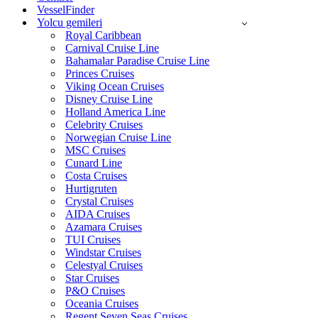
VesselFinder
Yolcu gemileri
Royal Caribbean
Carnival Cruise Line
Bahamalar Paradise Cruise Line
Princes Cruises
Viking Ocean Cruises
Disney Cruise Line
Holland America Line
Celebrity Cruises
Norwegian Cruise Line
MSC Cruises
Cunard Line
Costa Cruises
Hurtigruten
Crystal Cruises
AIDA Cruises
Azamara Cruises
TUI Cruises
Windstar Cruises
Celestyal Cruises
Star Cruises
P&O Cruises
Oceania Cruises
Regent Seven Seas Cruises