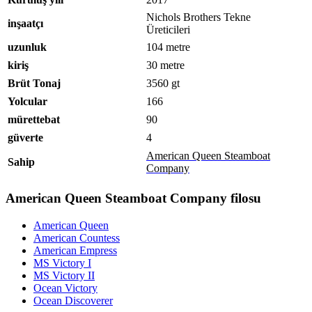
Nichols Brothers Tekne
inşaatçı
Üreticileri
uzunluk
104 metre
kiriş
30 metre
Brüt Tonaj
3560 gt
Yolcular
166
mürettebat
90
güverte
4
American Queen Steamboat
Sahip
Company
American Queen Steamboat Company filosu
American Queen
American Countess
American Empress
MS Victory I
MS Victory II
Ocean Victory
Ocean Discoverer