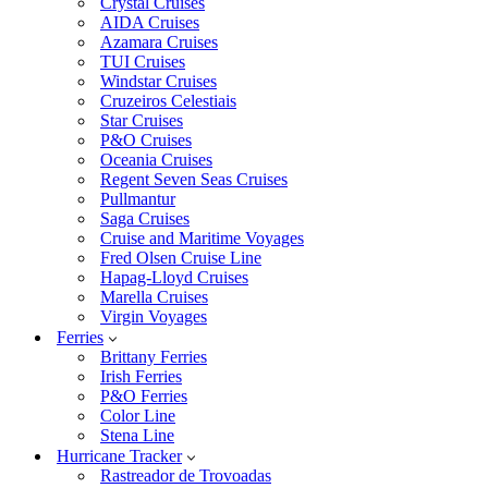
Crystal Cruises
AIDA Cruises
Azamara Cruises
TUI Cruises
Windstar Cruises
Cruzeiros Celestiais
Star Cruises
P&O Cruises
Oceania Cruises
Regent Seven Seas Cruises
Pullmantur
Saga Cruises
Cruise and Maritime Voyages
Fred Olsen Cruise Line
Hapag-Lloyd Cruises
Marella Cruises
Virgin Voyages
Ferries
Brittany Ferries
Irish Ferries
P&O Ferries
Color Line
Stena Line
Hurricane Tracker
Rastreador de Trovoadas