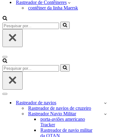
Rastreador de Contêineres
contêiner da linha Maersk
Pesquisar
por...
Menu
de
Pesquisar
navegação
por...
Menu
de
Rastreador de navios
navegação
Rastreador de navios de cruzeiro
Rastreador Navio Militar
porta-aviões americano
Tracker
Rastreador de navio militar
da OTAN