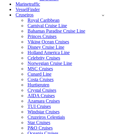
Marinetraffic
VesselFinder
Cruseiros
Royal Caribbean
Carnival Cruise Line
Bahamas Paradise Cruise Line
Princes Cruises
Viking Ocean Cruises
Disney Cruise Line
Holland America Line
Celebrity Cruises
Norwegian Cruise Line
MSC Cruises
Cunard Line
Costa Cruises
Hurtigruten
Crystal Cruises
AIDA Cruises
Azamara Cruises
TUI Cruises
Windstar Cruises
Cruzeiros Celestiais
Star Cruises
P&O Cruises
Oceania Cruises