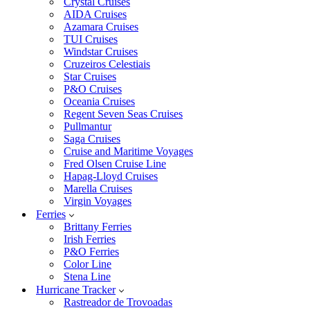
Crystal Cruises
AIDA Cruises
Azamara Cruises
TUI Cruises
Windstar Cruises
Cruzeiros Celestiais
Star Cruises
P&O Cruises
Oceania Cruises
Regent Seven Seas Cruises
Pullmantur
Saga Cruises
Cruise and Maritime Voyages
Fred Olsen Cruise Line
Hapag-Lloyd Cruises
Marella Cruises
Virgin Voyages
Ferries
Brittany Ferries
Irish Ferries
P&O Ferries
Color Line
Stena Line
Hurricane Tracker
Rastreador de Trovoadas