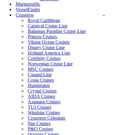
Marinetraffic
VesselFinder
Cruseiros
Royal Caribbean
Carnival Cruise Line
Bahamas Paradise Cruise Line
Princes Cruises
Viking Ocean Cruises
Disney Cruise Line
Holland America Line
Celebrity Cruises
Norwegian Cruise Line
MSC Cruises
Cunard Line
Costa Cruises
Hurtigruten
Crystal Cruises
AIDA Cruises
Azamara Cruises
TUI Cruises
Windstar Cruises
Cruzeiros Celestiais
Star Cruises
P&O Cruises
Oceania Cruises