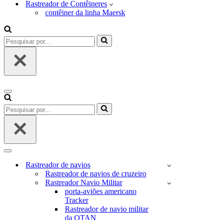
Rastreador de Contêineres
contêiner da linha Maersk
Pesquisar
por...
Menu
de
Pesquisar
navegação
por...
Menu
de
Rastreador de navios
navegação
Rastreador de navios de cruzeiro
Rastreador Navio Militar
porta-aviões americano
Tracker
Rastreador de navio militar
da OTAN