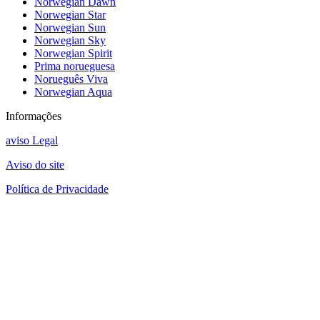
Norwegian Dawn
Norwegian Star
Norwegian Sun
Norwegian Sky
Norwegian Spirit
Prima norueguesa
Norueguês Viva
Norwegian Aqua
Informações
aviso Legal
Aviso do site
Política de Privacidade