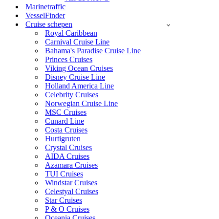
Marinetraffic
VesselFinder
Cruise schepen
Royal Caribbean
Carnival Cruise Line
Bahama's Paradise Cruise Line
Princes Cruises
Viking Ocean Cruises
Disney Cruise Line
Holland America Line
Celebrity Cruises
Norwegian Cruise Line
MSC Cruises
Cunard Line
Costa Cruises
Hurtigruten
Crystal Cruises
AIDA Cruises
Azamara Cruises
TUI Cruises
Windstar Cruises
Celestyal Cruises
Star Cruises
P & O Cruises
Oceania Cruises