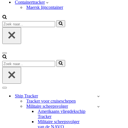
Containertracker
Maersk lijncontainer
Zoek
naar...
Navigatie
Menu
Zoek
naar...
Navigatie
Menu
Ship Tracker
Tracker voor cruiseschepen
Militaire scheepsvolger
Amerikaans vliegdekschip
Tracker
Militaire scheepsvolger
van de NAVO