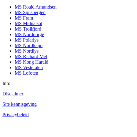
MS Roald Amundsen
MS Spitsbergen
MS Fram
MS Midnatsol
MS Trollfjord
MS Nordnorge
MS Polarlys
MS Nordkapp
MS Nordlys
MS Richard Met
MS Kong Harald
MS Vesteralen
MS Lofoten
Info
Disclaimer
Site kennisgeving
Privacybeleid