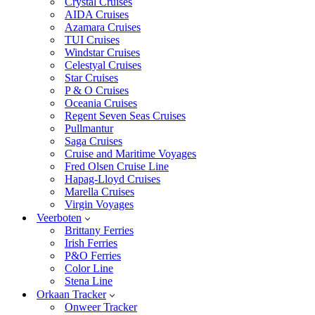
Crystal Cruises
AIDA Cruises
Azamara Cruises
TUI Cruises
Windstar Cruises
Celestyal Cruises
Star Cruises
P & O Cruises
Oceania Cruises
Regent Seven Seas Cruises
Pullmantur
Saga Cruises
Cruise and Maritime Voyages
Fred Olsen Cruise Line
Hapag-Lloyd Cruises
Marella Cruises
Virgin Voyages
Veerboten
Brittany Ferries
Irish Ferries
P&O Ferries
Color Line
Stena Line
Orkaan Tracker
Onweer Tracker