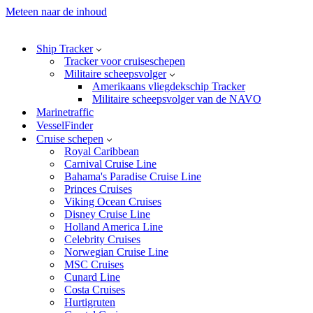
Meteen naar de inhoud
Ship Tracker
Tracker voor cruiseschepen
Militaire scheepsvolger
Amerikaans vliegdekschip Tracker
Militaire scheepsvolger van de NAVO
Marinetraffic
VesselFinder
Cruise schepen
Royal Caribbean
Carnival Cruise Line
Bahama's Paradise Cruise Line
Princes Cruises
Viking Ocean Cruises
Disney Cruise Line
Holland America Line
Celebrity Cruises
Norwegian Cruise Line
MSC Cruises
Cunard Line
Costa Cruises
Hurtigruten