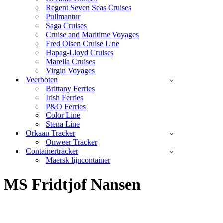
Regent Seven Seas Cruises
Pullmantur
Saga Cruises
Cruise and Maritime Voyages
Fred Olsen Cruise Line
Hapag-Lloyd Cruises
Marella Cruises
Virgin Voyages
Veerboten
Brittany Ferries
Irish Ferries
P&O Ferries
Color Line
Stena Line
Orkaan Tracker
Onweer Tracker
Containertracker
Maersk lijncontainer
MS Fridtjof Nansen