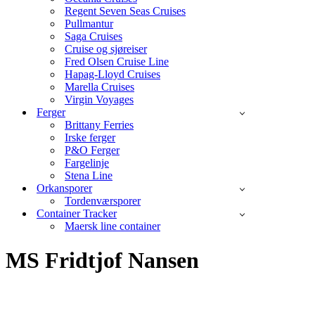
Regent Seven Seas Cruises
Pullmantur
Saga Cruises
Cruise og sjøreiser
Fred Olsen Cruise Line
Hapag-Lloyd Cruises
Marella Cruises
Virgin Voyages
Ferger
Brittany Ferries
Irske ferger
P&O Ferger
Fargelinje
Stena Line
Orkansporer
Tordenværsporer
Container Tracker
Maersk line container
MS Fridtjof Nansen