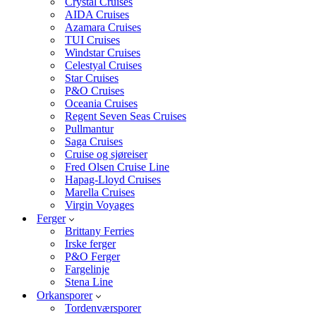
Crystal Cruises
AIDA Cruises
Azamara Cruises
TUI Cruises
Windstar Cruises
Celestyal Cruises
Star Cruises
P&O Cruises
Oceania Cruises
Regent Seven Seas Cruises
Pullmantur
Saga Cruises
Cruise og sjøreiser
Fred Olsen Cruise Line
Hapag-Lloyd Cruises
Marella Cruises
Virgin Voyages
Ferger
Brittany Ferries
Irske ferger
P&O Ferger
Fargelinje
Stena Line
Orkansporer
Tordenværsporer