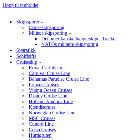
Hopp til innholdet
Skipssporer
Cruiseskipsporing
Militær skipsporing
Det amerikanske hangarskipet Tracker
NATOs militære skipsporing
Sjøtrafikk
Schiffsiffs
Cruiseskip
Royal Caribbean
Carnival Cruise Line
Bahamas Paradise Cruise Line
Princes Cruises
Viking Ocean Cruises
Disney Cruise Line
Holland America Line
Kjendiscruise
Norwegian Cruise Line
MSC Cruises
Cunard Line
Costa Cruises
Hurtigruten