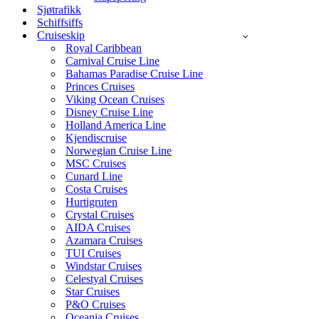
Sjøtrafikk
Schiffsiffs
Cruiseskip
Royal Caribbean
Carnival Cruise Line
Bahamas Paradise Cruise Line
Princes Cruises
Viking Ocean Cruises
Disney Cruise Line
Holland America Line
Kjendiscruise
Norwegian Cruise Line
MSC Cruises
Cunard Line
Costa Cruises
Hurtigruten
Crystal Cruises
AIDA Cruises
Azamara Cruises
TUI Cruises
Windstar Cruises
Celestyal Cruises
Star Cruises
P&O Cruises
Oceania Cruises