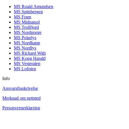
MS Roald Amundsen
MS Spitsbergen
MS Fram
MS Midnatsol
MS Trollfjord
MS Nordnorge
MS Polarlys
MS Nordkapp
MS Nordlys
MS Richard With
MS Kong Harald
MS Vesteralen
MS Lofoten
Info
Ansvarsfraskrivelse
Merknad om nettsted
Personvernerklæring