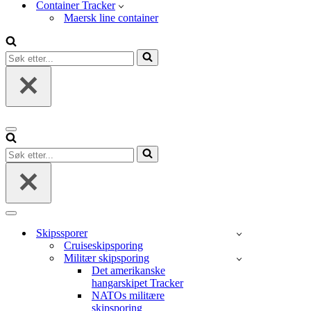
Container Tracker
Maersk line container
Søk
etter...
Navigasjonsmeny
Søk
etter...
Navigasjonsmeny
Skipssporer
Cruiseskipsporing
Militær skipsporing
Det amerikanske
hangarskipet Tracker
NATOs militære
skipsporing