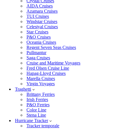
Crystal Cruises
AIDA Cruises
Azamara Cruises
TUI Cruises
Windstar Cruises
Celestyal Cruises
Star Cruises
P&O Cruises
Oceania Cruises
Regent Seven Seas Cruises
Pullmantur
Saga Cruises
Cruise and Maritime Voyages
Fred Olsen Cruise Line
Hapag-Lloyd Cruises
Marella Cruises
Virgin Voyages
Traghetti
Brittany Ferries
Irish Ferries
P&O Ferries
Color Line
Stena Line
Hurricane Tracker
Tracker temporale