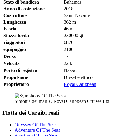
Stato di bandiera
Bahamas
Anno di costruzione
2018
Costruttore
Saint-Nazaire
Lunghezza
362
m
Fascio
46
m
Stazza lorda
230000
gt
viaggiatori
6870
equipaggio
2100
Decks
17
Velocità
22
kn
Porto di registro
Nassau
Propulsione
Diesel-elettrico
Proprietario
Royal Caribbean
Sinfonia dei mari © Royal Caribbean Cruises Ltd
Flotta dei Caraibi reali
Odyssey Of The Seas
Adventure Of The Seas
Spectrum Of The Seas