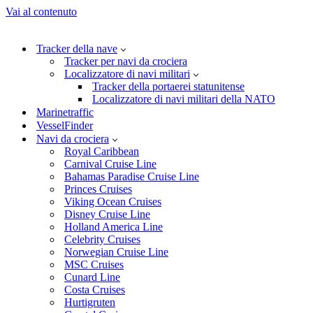
Vai al contenuto
Tracker della nave
Tracker per navi da crociera
Localizzatore di navi militari
Tracker della portaerei statunitense
Localizzatore di navi militari della NATO
Marinetraffic
VesselFinder
Navi da crociera
Royal Caribbean
Carnival Cruise Line
Bahamas Paradise Cruise Line
Princes Cruises
Viking Ocean Cruises
Disney Cruise Line
Holland America Line
Celebrity Cruises
Norwegian Cruise Line
MSC Cruises
Cunard Line
Costa Cruises
Hurtigruten