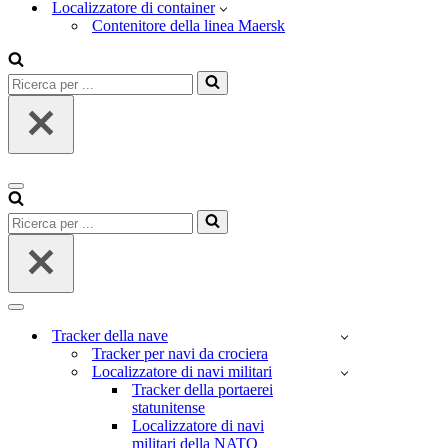
Localizzatore di container
Contenitore della linea Maersk
Ricerca
per
...
Menu
di
Ricerca
navigazione
per
...
Menu
di
Tracker della nave
navigazione
Tracker per navi da crociera
Localizzatore di navi militari
Tracker della portaerei
statunitense
Localizzatore di navi
militari della NATO