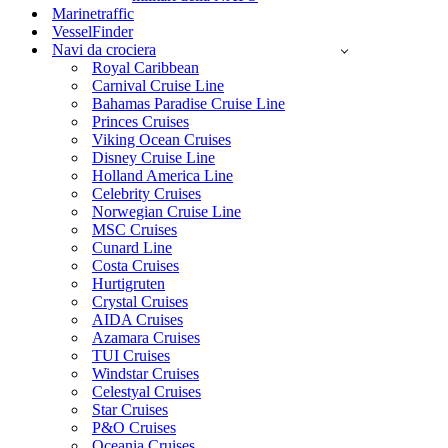
Marinetraffic
VesselFinder
Navi da crociera
Royal Caribbean
Carnival Cruise Line
Bahamas Paradise Cruise Line
Princes Cruises
Viking Ocean Cruises
Disney Cruise Line
Holland America Line
Celebrity Cruises
Norwegian Cruise Line
MSC Cruises
Cunard Line
Costa Cruises
Hurtigruten
Crystal Cruises
AIDA Cruises
Azamara Cruises
TUI Cruises
Windstar Cruises
Celestyal Cruises
Star Cruises
P&O Cruises
Oceania Cruises