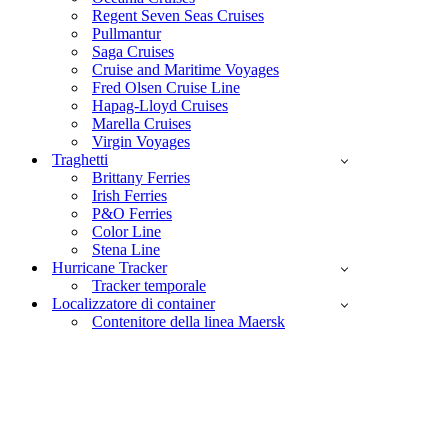
Regent Seven Seas Cruises
Pullmantur
Saga Cruises
Cruise and Maritime Voyages
Fred Olsen Cruise Line
Hapag-Lloyd Cruises
Marella Cruises
Virgin Voyages
Traghetti
Brittany Ferries
Irish Ferries
P&O Ferries
Color Line
Stena Line
Hurricane Tracker
Tracker temporale
Localizzatore di container
Contenitore della linea Maersk