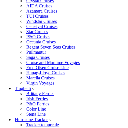
Crystal Cruises
AIDA Cruises
Azamara Cruises
TUI Cruises
Windstar Cruises
Celestyal Cruises
Star Cruises
P&O Cruises
Oceania Cruises
Regent Seven Seas Cruises
Pullmantur
Saga Cruises
Cruise and Maritime Voyages
Fred Olsen Cruise Line
Hapag-Lloyd Cruises
Marella Cruises
Virgin Voyages
Traghetti
Brittany Ferries
Irish Ferries
P&O Ferries
Color Line
Stena Line
Hurricane Tracker
Tracker temporale