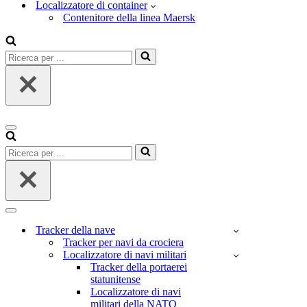
Localizzatore di container
Contenitore della linea Maersk
Ricerca
per
...
Menu
di
Ricerca
navigazione
per
...
Menu
di
Tracker della nave
navigazione
Tracker per navi da crociera
Localizzatore di navi militari
Tracker della portaerei
statunitense
Localizzatore di navi
militari della NATO