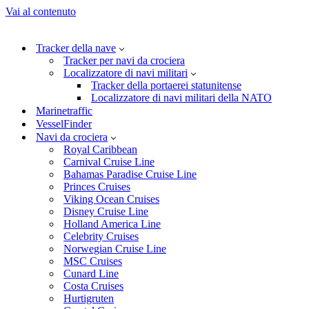
Vai al contenuto
Tracker della nave
Tracker per navi da crociera
Localizzatore di navi militari
Tracker della portaerei statunitense
Localizzatore di navi militari della NATO
Marinetraffic
VesselFinder
Navi da crociera
Royal Caribbean
Carnival Cruise Line
Bahamas Paradise Cruise Line
Princes Cruises
Viking Ocean Cruises
Disney Cruise Line
Holland America Line
Celebrity Cruises
Norwegian Cruise Line
MSC Cruises
Cunard Line
Costa Cruises
Hurtigruten