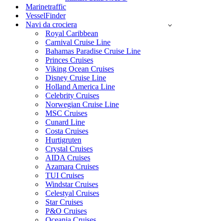
Marinetraffic
VesselFinder
Navi da crociera
Royal Caribbean
Carnival Cruise Line
Bahamas Paradise Cruise Line
Princes Cruises
Viking Ocean Cruises
Disney Cruise Line
Holland America Line
Celebrity Cruises
Norwegian Cruise Line
MSC Cruises
Cunard Line
Costa Cruises
Hurtigruten
Crystal Cruises
AIDA Cruises
Azamara Cruises
TUI Cruises
Windstar Cruises
Celestyal Cruises
Star Cruises
P&O Cruises
Oceania Cruises