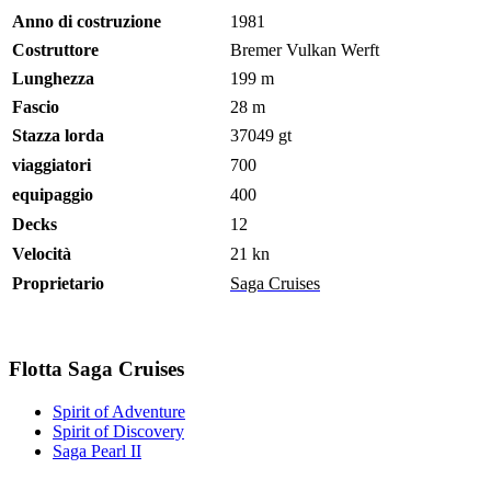
Anno di costruzione
1981
Costruttore
Bremer Vulkan Werft
Lunghezza
199 m
Fascio
28 m
Stazza lorda
37049 gt
viaggiatori
700
equipaggio
400
Decks
12
Velocità
21 kn
Proprietario
Saga Cruises
Flotta Saga Cruises
Spirit of Adventure
Spirit of Discovery
Saga Pearl II