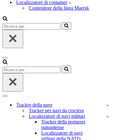
Localizzatore di container
Contenitore della linea Maersk
Ricerca
per
...
Menu
di
Ricerca
navigazione
per
...
Menu
di
Tracker della nave
navigazione
Tracker per navi da crociera
Localizzatore di navi militari
Tracker della portaerei
statunitense
Localizzatore di navi
militari della NATO