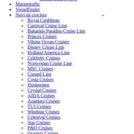
Marinetraffic
VesselFinder
Navi da crociera
Royal Caribbean
Carnival Cruise Line
Bahamas Paradise Cruise Line
Princes Cruises
Viking Ocean Cruises
Disney Cruise Line
Holland America Line
Celebrity Cruises
Norwegian Cruise Line
MSC Cruises
Cunard Line
Costa Cruises
Hurtigruten
Crystal Cruises
AIDA Cruises
Azamara Cruises
TUI Cruises
Windstar Cruises
Celestyal Cruises
Star Cruises
P&O Cruises
Oceania Cruises