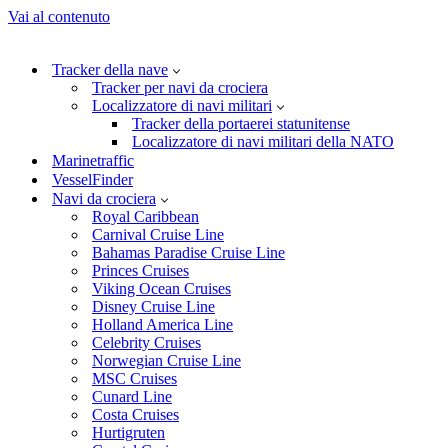
Vai al contenuto
Tracker della nave
Tracker per navi da crociera
Localizzatore di navi militari
Tracker della portaerei statunitense
Localizzatore di navi militari della NATO
Marinetraffic
VesselFinder
Navi da crociera
Royal Caribbean
Carnival Cruise Line
Bahamas Paradise Cruise Line
Princes Cruises
Viking Ocean Cruises
Disney Cruise Line
Holland America Line
Celebrity Cruises
Norwegian Cruise Line
MSC Cruises
Cunard Line
Costa Cruises
Hurtigruten