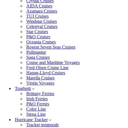
Crystal Cruises
AIDA Cruises
Azamara Cruises
TUI Cruises
Windstar Cruises
Celestyal Cruises
Star Cruises
P&O Cruises
Oceania Cruises
Regent Seven Seas Cruises
Pullmantur
Saga Cruises
Cruise and Maritime Voyages
Fred Olsen Cruise Line
Hapag-Lloyd Cruises
Marella Cruises
Virgin Voyages
Traghetti
Brittany Ferries
Irish Ferries
P&O Ferries
Color Line
Stena Line
Hurricane Tracker
Tracker temporale