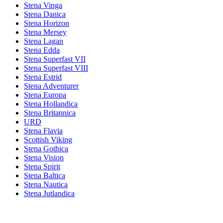
Stena Vinga
Stena Danica
Stena Horizon
Stena Mersey
Stena Lagan
Stena Edda
Stena Superfast VII
Stena Superfast VIII
Stena Estrid
Stena Adventurer
Stena Europa
Stena Hollandica
Stena Britannica
URD
Stena Flavia
Scottish Viking
Stena Gothica
Stena Vision
Stena Spirit
Stena Baltica
Stena Nautica
Stena Jutlandica