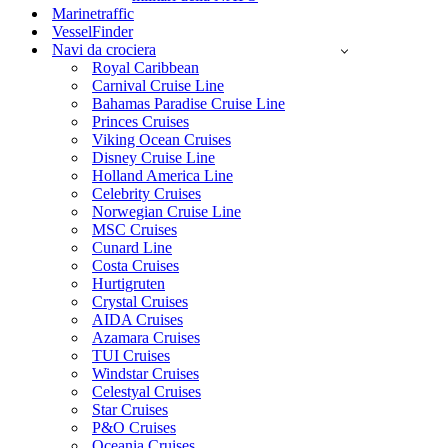
Marinetraffic
VesselFinder
Navi da crociera
Royal Caribbean
Carnival Cruise Line
Bahamas Paradise Cruise Line
Princes Cruises
Viking Ocean Cruises
Disney Cruise Line
Holland America Line
Celebrity Cruises
Norwegian Cruise Line
MSC Cruises
Cunard Line
Costa Cruises
Hurtigruten
Crystal Cruises
AIDA Cruises
Azamara Cruises
TUI Cruises
Windstar Cruises
Celestyal Cruises
Star Cruises
P&O Cruises
Oceania Cruises