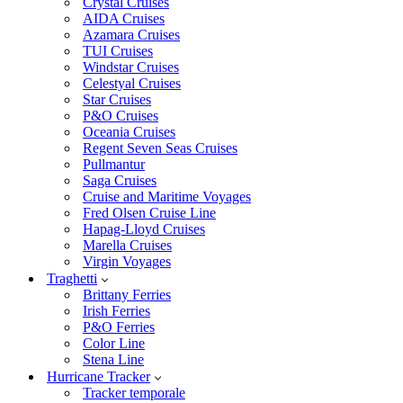
Crystal Cruises
AIDA Cruises
Azamara Cruises
TUI Cruises
Windstar Cruises
Celestyal Cruises
Star Cruises
P&O Cruises
Oceania Cruises
Regent Seven Seas Cruises
Pullmantur
Saga Cruises
Cruise and Maritime Voyages
Fred Olsen Cruise Line
Hapag-Lloyd Cruises
Marella Cruises
Virgin Voyages
Traghetti
Brittany Ferries
Irish Ferries
P&O Ferries
Color Line
Stena Line
Hurricane Tracker
Tracker temporale