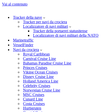
Vai al contenuto
Tracker della nave
Tracker per navi da crociera
Localizzatore di navi militari
Tracker della portaerei statunitense
Localizzatore di navi militari della NATO
Marinetraffic
VesselFinder
Navi da crociera
Royal Caribbean
Carnival Cruise Line
Bahamas Paradise Cruise Line
Princes Cruises
Viking Ocean Cruises
Disney Cruise Line
Holland America Line
Celebrity Cruises
Norwegian Cruise Line
MSC Cruises
Cunard Line
Costa Cruises
Hurtigruten