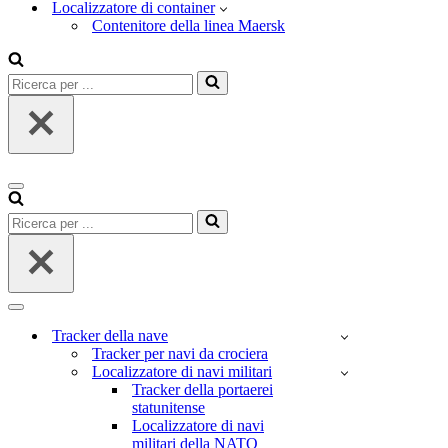
Localizzatore di container
Contenitore della linea Maersk
Ricerca
per
...
Menu
di
Ricerca
navigazione
per
...
Menu
di
Tracker della nave
navigazione
Tracker per navi da crociera
Localizzatore di navi militari
Tracker della portaerei
statunitense
Localizzatore di navi
militari della NATO