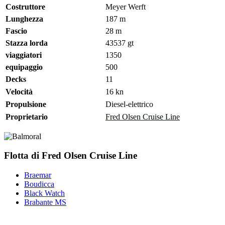
Costruttore
Meyer Werft
Lunghezza
187 m
Fascio
28
m
Stazza lorda
43537 gt
viaggiatori
1350
equipaggio
500
Decks
11
Velocità
16 kn
Propulsione
Diesel-elettrico
Proprietario
Fred Olsen Cruise Line
Flotta di Fred Olsen Cruise Line
Braemar
Boudicca
Black Watch
Brabante MS