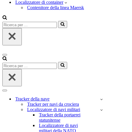
Localizzatore di container
Contenitore della linea Maersk
Ricerca
per
...
Menu
di
Ricerca
navigazione
per
...
Menu
di
Tracker della nave
navigazione
Tracker per navi da crociera
Localizzatore di navi militari
Tracker della portaerei
statunitense
Localizzatore di navi
militari della NATO