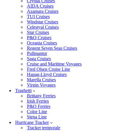
Crystal Cruises
AIDA Cruises
Azamara Cruises
TUI Cruises
Windstar Cruises
Celestyal Cruises
Star Cruises
P&O Cruises
Oceania Cruises
Regent Seven Seas Cruises
Pullmantur
Saga Cruises
Cruise and Maritime Voyages
Fred Olsen Cruise Line
Hapag-Lloyd Cruises
Marella Cruises
Virgin Voyages
Traghetti
Brittany Ferries
Irish Ferries
P&O Ferries
Color Line
Stena Line
Hurricane Tracker
Tracker temporale