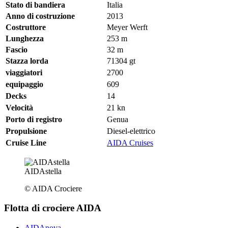
Stato di bandiera
Italia
Anno di costruzione
2013
Costruttore
Meyer Werft
Lunghezza
253
m
Fascio
32
m
Stazza lorda
71304
gt
viaggiatori
2700
equipaggio
609
Decks
14
Velocità
21
kn
Porto di registro
Genua
Propulsione
Diesel-elettrico
Cruise Line
AIDA Cruises
AIDAstella
© AIDA Crociere
Flotta di crociere AIDA
AIDAnova