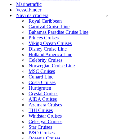
Marinetraffic
VesselFinder
Navi da crociera
Royal Caribbean
Carnival Cruise Line
Bahamas Paradise Cruise Line
Princes Cruises
Viking Ocean Cruises
Disney Cruise Line
Holland America Line
Celebrity Cruises
Norwegian Cruise Line
MSC Cruises
Cunard Line
Costa Cruises
Hurtigruten
Crystal Cruises
AIDA Cruises
Azamara Cruises
TUI Cruises
Windstar Cruises
Celestyal Cruises
Star Cruises
P&O Cruises
Oceania Cruises