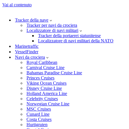
Vai al contenuto
Tracker della nave
Tracker per navi da crociera
Localizzatore di navi militari
Tracker della portaerei statunitense
Localizzatore di navi militari della NATO
Marinetraffic
VesselFinder
Navi da crociera
Royal Caribbean
Carnival Cruise Line
Bahamas Paradise Cruise Line
Princes Cruises
Viking Ocean Cruises
Disney Cruise Line
Holland America Line
Celebrity Cruises
Norwegian Cruise Line
MSC Cruises
Cunard Line
Costa Cruises
Hurtigruten