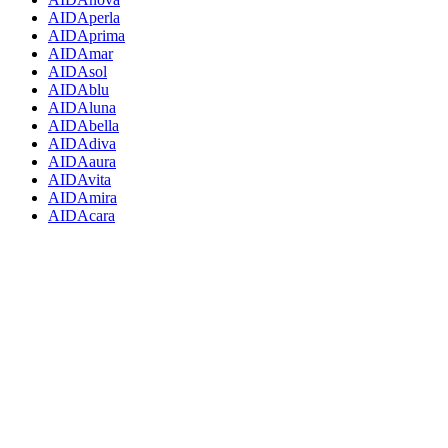
AIDAperla
AIDAprima
AIDAmar
AIDAsol
AIDAblu
AIDAluna
AIDAbella
AIDAdiva
AIDAaura
AIDAvita
AIDAmira
AIDAcara