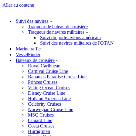
Aller au contenu
Suivi des navires
Traqueur de bateau de croisière
Traqueur de navires militaires
Suivi du porte-avions américain
Suivi des navires militaires de l'OTAN
Marinetraffic
VesselFinder
Bateaux de croisière
Royal Caribbean
Carnival Cruise Line
Bahamas Paradise Cruise Line
Princes Cruises
Viking Ocean Cruises
Disney Cruise Line
Holland America Line
Celebrity Cruises
Norwegian Cruise Line
MSC Cruises
Cunard Line
Costa Cruises
Hurtigruten