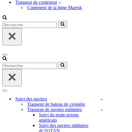
Traqueur de conteneur
Conteneur de la ligne Maersk
Rechercher...
Menu
de
Rechercher...
navigation
Menu
de
Suivi des navires
navigation
Traqueur de bateau de croisière
Traqueur de navires militaires
Suivi du porte-avions
américain
Suivi des navires militaires
de l'OTAN