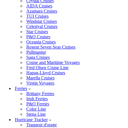
Crystal Cruises
AIDA Cruises
Azamara Cruises
TUI Cruises
Windstar Cruises
Celestyal Cruises
Star Cruises
P&O Cruises
Oceania Cruises
Regent Seven Seas Cruises
Pullmantur
Saga Cruises
Cruise and Maritime Voyages
Fred Olsen Cruise Line
Hapag-Lloyd Cruises
Marella Cruises
Virgin Voyages
Ferries
Brittany Ferries
Irish Ferries
P&O Ferries
Color Line
Stena Line
Hurricane Tracker
Traqueur d'orage