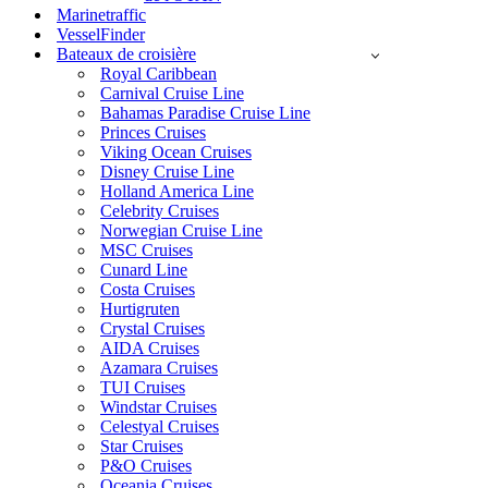
Marinetraffic
VesselFinder
Bateaux de croisière
Royal Caribbean
Carnival Cruise Line
Bahamas Paradise Cruise Line
Princes Cruises
Viking Ocean Cruises
Disney Cruise Line
Holland America Line
Celebrity Cruises
Norwegian Cruise Line
MSC Cruises
Cunard Line
Costa Cruises
Hurtigruten
Crystal Cruises
AIDA Cruises
Azamara Cruises
TUI Cruises
Windstar Cruises
Celestyal Cruises
Star Cruises
P&O Cruises
Oceania Cruises