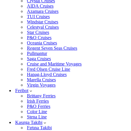
Crystal Cruises
AIDA Cruises
Azamara Cruises
TUI Cruises
Windstar Cruises
Celestyal Cruises
Star Cruises
P&O Cruises
Oceania Cruises
Regent Seven Seas Cruises
Pullmantur
Saga Cruises
Cruise and Maritime Voyages
Fred Olsen Cruise Line
Hapag-Lloyd Cruises
Marella Cruises
Virgin Voyages
Feribot
Brittany Ferries
Irish Ferries
P&O Ferries
Color Line
Stena Line
Kasırga Takibi
Fırtına Takibi