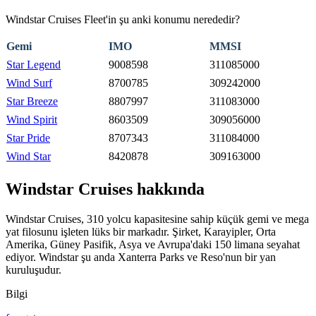
Windstar Cruises Fleet'in şu anki konumu nerededir?
Gemi
IMO
MMSI
Star Legend
9008598
311085000
Wind Surf
8700785
309242000
Star Breeze
8807997
311083000
Wind Spirit
8603509
309056000
Star Pride
8707343
311084000
Wind Star
8420878
309163000
Windstar Cruises hakkında
Windstar Cruises, 310 yolcu kapasitesine sahip küçük gemi ve mega
yat filosunu işleten lüks bir markadır. Şirket, Karayipler, Orta
Amerika, Güney Pasifik, Asya ve Avrupa'daki 150 limana seyahat
ediyor. Windstar şu anda Xanterra Parks ve Reso'nun bir yan
kuruluşudur.
Bilgi