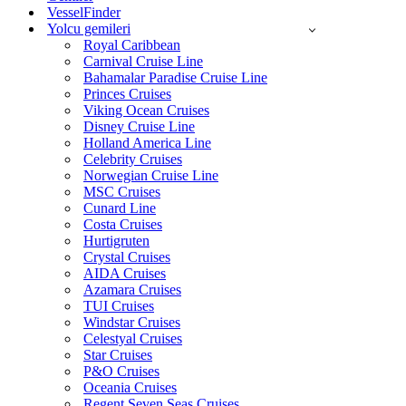
VesselFinder
Yolcu gemileri
Royal Caribbean
Carnival Cruise Line
Bahamalar Paradise Cruise Line
Princes Cruises
Viking Ocean Cruises
Disney Cruise Line
Holland America Line
Celebrity Cruises
Norwegian Cruise Line
MSC Cruises
Cunard Line
Costa Cruises
Hurtigruten
Crystal Cruises
AIDA Cruises
Azamara Cruises
TUI Cruises
Windstar Cruises
Celestyal Cruises
Star Cruises
P&O Cruises
Oceania Cruises
Regent Seven Seas Cruises