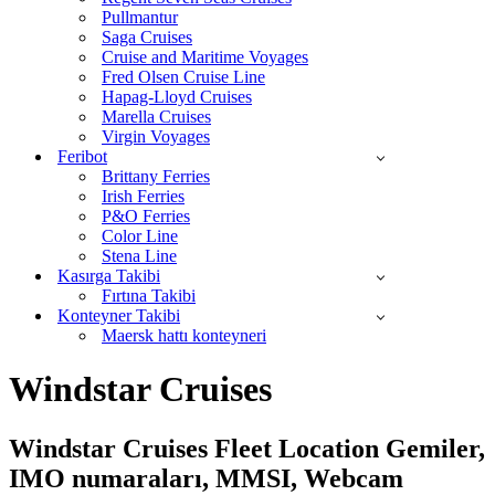
Pullmantur
Saga Cruises
Cruise and Maritime Voyages
Fred Olsen Cruise Line
Hapag-Lloyd Cruises
Marella Cruises
Virgin Voyages
Feribot
Brittany Ferries
Irish Ferries
P&O Ferries
Color Line
Stena Line
Kasırga Takibi
Fırtına Takibi
Konteyner Takibi
Maersk hattı konteyneri
Windstar Cruises
Windstar Cruises Fleet Location Gemiler,
IMO numaraları, MMSI, Webcam