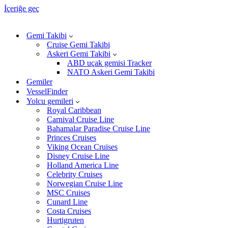
İçeriğe geç
Gemi Takibi
Cruise Gemi Takibi
Askeri Gemi Takibi
ABD uçak gemisi Tracker
NATO Askeri Gemi Takibi
Gemiler
VesselFinder
Yolcu gemileri
Royal Caribbean
Carnival Cruise Line
Bahamalar Paradise Cruise Line
Princes Cruises
Viking Ocean Cruises
Disney Cruise Line
Holland America Line
Celebrity Cruises
Norwegian Cruise Line
MSC Cruises
Cunard Line
Costa Cruises
Hurtigruten