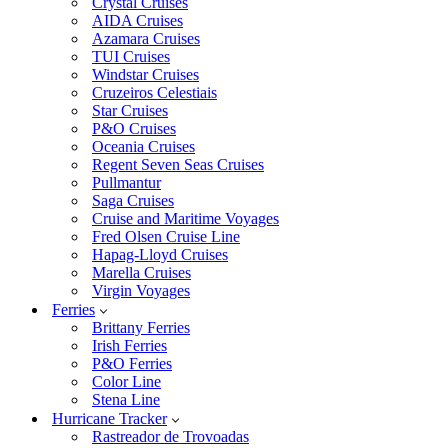
Crystal Cruises
AIDA Cruises
Azamara Cruises
TUI Cruises
Windstar Cruises
Cruzeiros Celestiais
Star Cruises
P&O Cruises
Oceania Cruises
Regent Seven Seas Cruises
Pullmantur
Saga Cruises
Cruise and Maritime Voyages
Fred Olsen Cruise Line
Hapag-Lloyd Cruises
Marella Cruises
Virgin Voyages
Ferries
Brittany Ferries
Irish Ferries
P&O Ferries
Color Line
Stena Line
Hurricane Tracker
Rastreador de Trovoadas