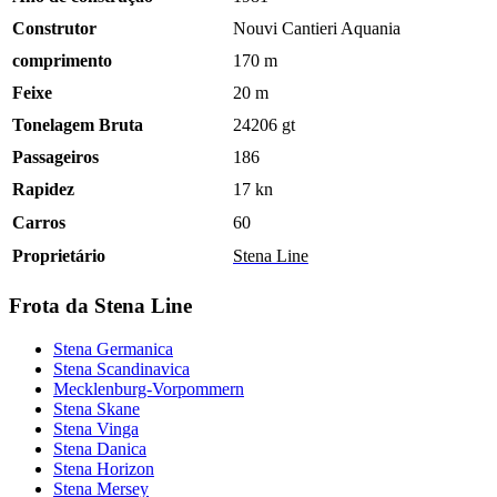
Construtor
Nouvi Cantieri Aquania
comprimento
170 m
Feixe
20 m
Tonelagem Bruta
24206 gt
Passageiros
186
Rapidez
17 kn
Carros
60
Proprietário
Stena Line
Frota da Stena Line
Stena Germanica
Stena Scandinavica
Mecklenburg-Vorpommern
Stena Skane
Stena Vinga
Stena Danica
Stena Horizon
Stena Mersey