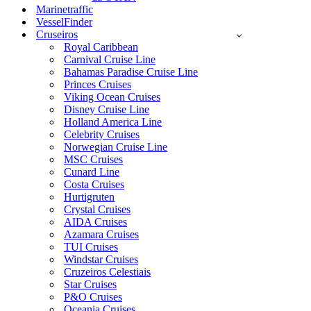
Marinetraffic
VesselFinder
Cruseiros
Royal Caribbean
Carnival Cruise Line
Bahamas Paradise Cruise Line
Princes Cruises
Viking Ocean Cruises
Disney Cruise Line
Holland America Line
Celebrity Cruises
Norwegian Cruise Line
MSC Cruises
Cunard Line
Costa Cruises
Hurtigruten
Crystal Cruises
AIDA Cruises
Azamara Cruises
TUI Cruises
Windstar Cruises
Cruzeiros Celestiais
Star Cruises
P&O Cruises
Oceania Cruises