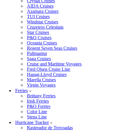
Crystal Cruises
AIDA Cruises
Azamara Cruises
TUI Cruises
Windstar Cruises
Cruzeiros Celestiais
Star Cruises
P&O Cruises
Oceania Cruises
Regent Seven Seas Cruises
Pullmantur
Saga Cruises
Cruise and Maritime Voyages
Fred Olsen Cruise Line
Hapag-Lloyd Cruises
Marella Cruises
Virgin Voyages
Ferries
Brittany Ferries
Irish Ferries
P&O Ferries
Color Line
Stena Line
Hurricane Tracker
Rastreador de Trovoadas