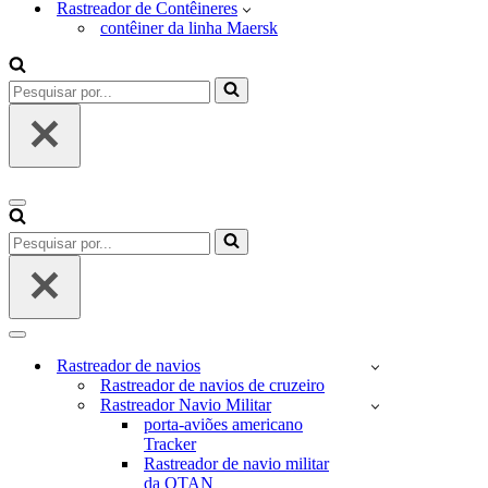
Rastreador de Contêineres
contêiner da linha Maersk
Pesquisar
por...
Menu
de
Pesquisar
navegação
por...
Menu
de
Rastreador de navios
navegação
Rastreador de navios de cruzeiro
Rastreador Navio Militar
porta-aviões americano
Tracker
Rastreador de navio militar
da OTAN