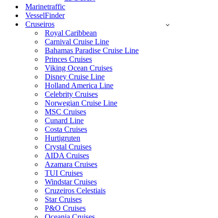
Marinetraffic
VesselFinder
Cruseiros
Royal Caribbean
Carnival Cruise Line
Bahamas Paradise Cruise Line
Princes Cruises
Viking Ocean Cruises
Disney Cruise Line
Holland America Line
Celebrity Cruises
Norwegian Cruise Line
MSC Cruises
Cunard Line
Costa Cruises
Hurtigruten
Crystal Cruises
AIDA Cruises
Azamara Cruises
TUI Cruises
Windstar Cruises
Cruzeiros Celestiais
Star Cruises
P&O Cruises
Oceania Cruises