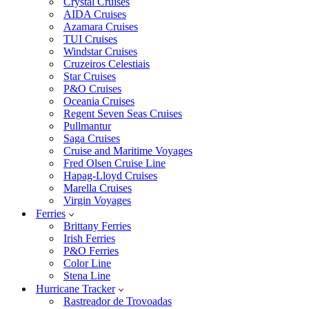
Crystal Cruises
AIDA Cruises
Azamara Cruises
TUI Cruises
Windstar Cruises
Cruzeiros Celestiais
Star Cruises
P&O Cruises
Oceania Cruises
Regent Seven Seas Cruises
Pullmantur
Saga Cruises
Cruise and Maritime Voyages
Fred Olsen Cruise Line
Hapag-Lloyd Cruises
Marella Cruises
Virgin Voyages
Ferries
Brittany Ferries
Irish Ferries
P&O Ferries
Color Line
Stena Line
Hurricane Tracker
Rastreador de Trovoadas