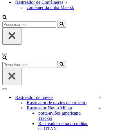
Rastreador de Contêineres
contêiner da linha Maersk
Pesquisar
por...
Menu
de
Pesquisar
navegação
por...
Menu
de
Rastreador de navios
navegação
Rastreador de navios de cruzeiro
Rastreador Navio Militar
porta-aviões americano
Tracker
Rastreador de navio militar
da OTAN