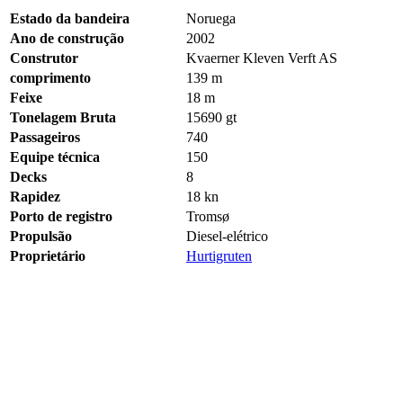
Estado da bandeira
Noruega
Ano de construção
2002
Construtor
Kvaerner Kleven Verft AS
comprimento
139 m
Feixe
18 m
Tonelagem Bruta
15690
gt
Passageiros
740
Equipe técnica
150
Decks
8
Rapidez
18 kn
Porto de registro
Tromsø
Propulsão
Diesel-elétrico
Proprietário
Hurtigruten