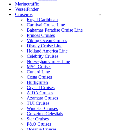
Marinetraffic
VesselFinder
Cruseiros
Royal Caribbean
Carnival Cruise Line
Bahamas Paradise Cruise Line
Princes Cruises
Viking Ocean Cruises
Disney Cruise Line
Holland America Line
Celebrity Cruises
Norwegian Cruise Line
MSC Cruises
Cunard Line
Costa Cruises
Hurtigruten
Crystal Cruises
AIDA Cruises
Azamara Cruises
TUI Cruises
Windstar Cruises
Cruzeiros Celestiais
Star Cruises
P&O Cruises
Oceania Cruises