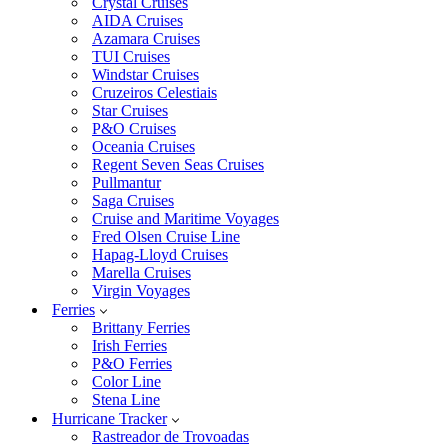
Crystal Cruises
AIDA Cruises
Azamara Cruises
TUI Cruises
Windstar Cruises
Cruzeiros Celestiais
Star Cruises
P&O Cruises
Oceania Cruises
Regent Seven Seas Cruises
Pullmantur
Saga Cruises
Cruise and Maritime Voyages
Fred Olsen Cruise Line
Hapag-Lloyd Cruises
Marella Cruises
Virgin Voyages
Ferries
Brittany Ferries
Irish Ferries
P&O Ferries
Color Line
Stena Line
Hurricane Tracker
Rastreador de Trovoadas