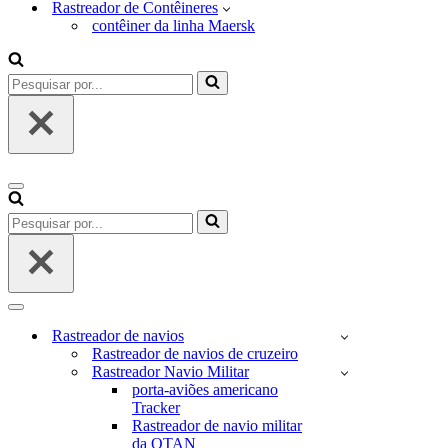
Rastreador de Contêineres
contêiner da linha Maersk
Pesquisar
por...
Menu
de
Pesquisar
navegação
por...
Menu
de
Rastreador de navios
navegação
Rastreador de navios de cruzeiro
Rastreador Navio Militar
porta-aviões americano
Tracker
Rastreador de navio militar
da OTAN