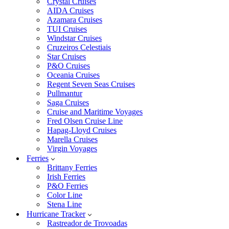
Crystal Cruises
AIDA Cruises
Azamara Cruises
TUI Cruises
Windstar Cruises
Cruzeiros Celestiais
Star Cruises
P&O Cruises
Oceania Cruises
Regent Seven Seas Cruises
Pullmantur
Saga Cruises
Cruise and Maritime Voyages
Fred Olsen Cruise Line
Hapag-Lloyd Cruises
Marella Cruises
Virgin Voyages
Ferries
Brittany Ferries
Irish Ferries
P&O Ferries
Color Line
Stena Line
Hurricane Tracker
Rastreador de Trovoadas