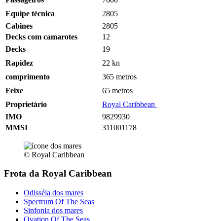
Equipe técnica
2805
Cabines
2805
Decks com camarotes
12
Decks
19
Rapidez
22
kn
comprimento
365 metros
Feixe
65 metros
Proprietário
Royal Caribbean
IMO
9829930
MMSI
311001178
© Royal Caribbean
Frota da Royal Caribbean
Odisséia dos mares
Spectrum Of The Seas
Sinfonia dos mares
Ovation Of The Seas