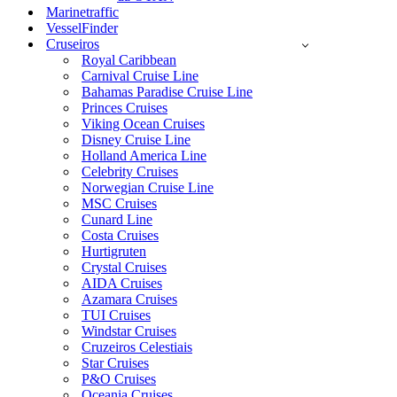
Marinetraffic
VesselFinder
Cruseiros
Royal Caribbean
Carnival Cruise Line
Bahamas Paradise Cruise Line
Princes Cruises
Viking Ocean Cruises
Disney Cruise Line
Holland America Line
Celebrity Cruises
Norwegian Cruise Line
MSC Cruises
Cunard Line
Costa Cruises
Hurtigruten
Crystal Cruises
AIDA Cruises
Azamara Cruises
TUI Cruises
Windstar Cruises
Cruzeiros Celestiais
Star Cruises
P&O Cruises
Oceania Cruises