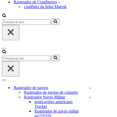
Rastreador de Contêineres
contêiner da linha Maersk
Pesquisar
por...
Menu
de
Pesquisar
navegação
por...
Menu
de
Rastreador de navios
navegação
Rastreador de navios de cruzeiro
Rastreador Navio Militar
porta-aviões americano
Tracker
Rastreador de navio militar
da OTAN