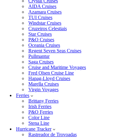
Crystal Cruises
AIDA Cruises
Azamara Cruises
TUI Cruises
Windstar Cruises
Cruzeiros Celestiais
Star Cruises
P&O Cruises
Oceania Cruises
Regent Seven Seas Cruises
Pullmantur
Saga Cruises
Cruise and Maritime Voyages
Fred Olsen Cruise Line
Hapag-Lloyd Cruises
Marella Cruises
Virgin Voyages
Ferries
Brittany Ferries
Irish Ferries
P&O Ferries
Color Line
Stena Line
Hurricane Tracker
Rastreador de Trovoadas