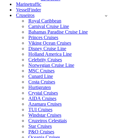
Marinetraffic
VesselFinder
Cruseiros
Royal Caribbean
Carnival Cruise Line
Bahamas Paradise Cruise Line
Princes Cruises
Viking Ocean Cruises
Disney Cruise Line
Holland America Line
Celebrity Cruises
Norwegian Cruise Line
MSC Cruises
Cunard Line
Costa Cruises
Hurtigruten
Crystal Cruises
AIDA Cruises
Azamara Cruises
TUI Cruises
Windstar Cruises
Cruzeiros Celestiais
Star Cruises
P&O Cruises
Oceania Cruises