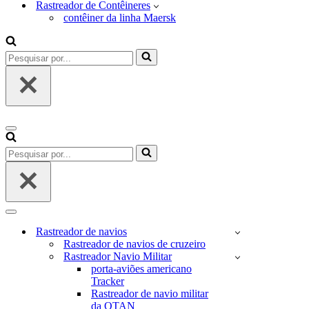
Rastreador de Contêineres
contêiner da linha Maersk
Pesquisar
por...
Menu
de
Pesquisar
navegação
por...
Menu
de
Rastreador de navios
navegação
Rastreador de navios de cruzeiro
Rastreador Navio Militar
porta-aviões americano
Tracker
Rastreador de navio militar
da OTAN