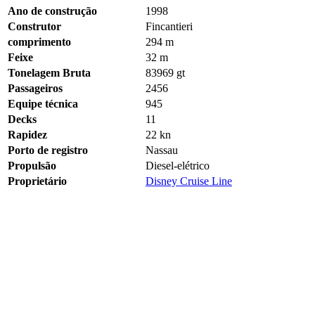
Ano de construção
1998
Construtor
Fincantieri
comprimento
294 m
Feixe
32 m
Tonelagem Bruta
83969
gt
Passageiros
2456
Equipe técnica
945
Decks
11
Rapidez
22
kn
Porto de registro
Nassau
Propulsão
Diesel-elétrico
Proprietário
Disney Cruise Line