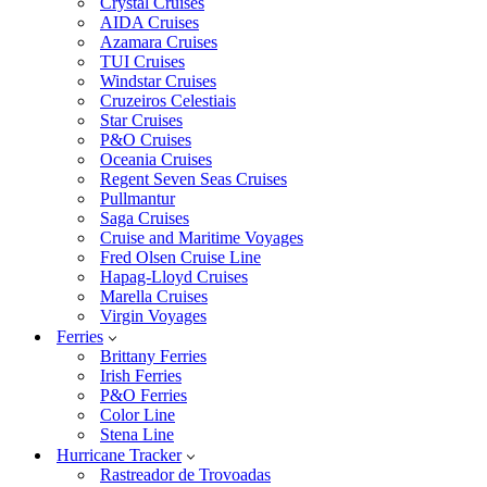
Crystal Cruises
AIDA Cruises
Azamara Cruises
TUI Cruises
Windstar Cruises
Cruzeiros Celestiais
Star Cruises
P&O Cruises
Oceania Cruises
Regent Seven Seas Cruises
Pullmantur
Saga Cruises
Cruise and Maritime Voyages
Fred Olsen Cruise Line
Hapag-Lloyd Cruises
Marella Cruises
Virgin Voyages
Ferries
Brittany Ferries
Irish Ferries
P&O Ferries
Color Line
Stena Line
Hurricane Tracker
Rastreador de Trovoadas