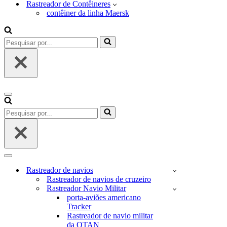
Rastreador de Contêineres
contêiner da linha Maersk
Pesquisar
por...
Menu
de
Pesquisar
navegação
por...
Menu
de
Rastreador de navios
navegação
Rastreador de navios de cruzeiro
Rastreador Navio Militar
porta-aviões americano
Tracker
Rastreador de navio militar
da OTAN