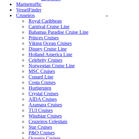
Marinetraffic
VesselFinder
Cruseiros
Royal Caribbean
Carnival Cruise Line
Bahamas Paradise Cruise Line
Princes Cruises
Viking Ocean Cruises
Disney Cruise Line
Holland America Line
Celebrity Cruises
Norwegian Cruise Line
MSC Cruises
Cunard Line
Costa Cruises
Hurtigruten
Crystal Cruises
AIDA Cruises
Azamara Cruises
TUI Cruises
Windstar Cruises
Cruzeiros Celestiais
Star Cruises
P&O Cruises
Oceania Cruises