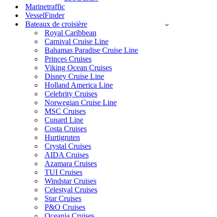
Marinetraffic
VesselFinder
Bateaux de croisière
Royal Caribbean
Carnival Cruise Line
Bahamas Paradise Cruise Line
Princes Cruises
Viking Ocean Cruises
Disney Cruise Line
Holland America Line
Celebrity Cruises
Norwegian Cruise Line
MSC Cruises
Cunard Line
Costa Cruises
Hurtigruten
Crystal Cruises
AIDA Cruises
Azamara Cruises
TUI Cruises
Windstar Cruises
Celestyal Cruises
Star Cruises
P&O Cruises
Oceania Cruises