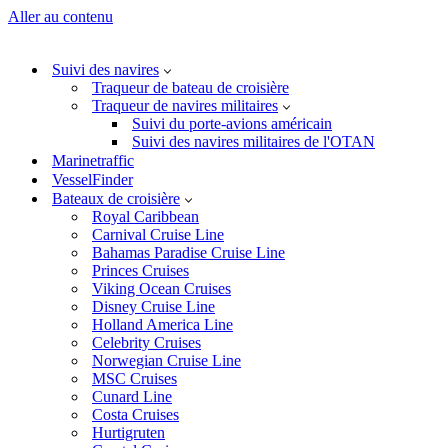
Aller au contenu
Suivi des navires
Traqueur de bateau de croisière
Traqueur de navires militaires
Suivi du porte-avions américain
Suivi des navires militaires de l'OTAN
Marinetraffic
VesselFinder
Bateaux de croisière
Royal Caribbean
Carnival Cruise Line
Bahamas Paradise Cruise Line
Princes Cruises
Viking Ocean Cruises
Disney Cruise Line
Holland America Line
Celebrity Cruises
Norwegian Cruise Line
MSC Cruises
Cunard Line
Costa Cruises
Hurtigruten