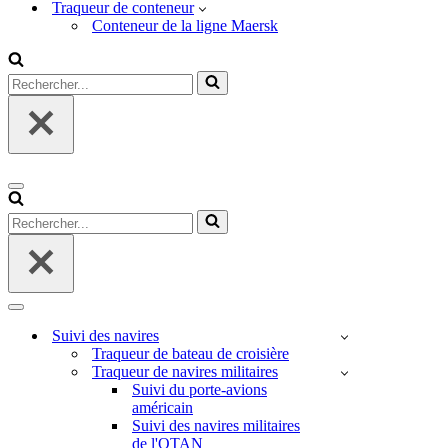
Traqueur de conteneur
Conteneur de la ligne Maersk
Rechercher...
Menu
de
Rechercher...
navigation
Menu
de
Suivi des navires
navigation
Traqueur de bateau de croisière
Traqueur de navires militaires
Suivi du porte-avions
américain
Suivi des navires militaires
de l'OTAN