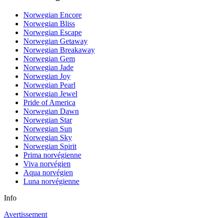
Norwegian Encore
Norwegian Bliss
Norwegian Escape
Norwegian Getaway
Norwegian Breakaway
Norwegian Gem
Norwegian Jade
Norwegian Joy
Norwegian Pearl
Norwegian Jewel
Pride of America
Norwegian Dawn
Norwegian Star
Norwegian Sun
Norwegian Sky
Norwegian Spirit
Prima norvégienne
Viva norvégien
Aqua norvégien
Luna norvégienne
Info
Avertissement