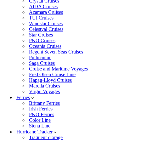
Crystal Cruises
AIDA Cruises
Azamara Cruises
TUI Cruises
Windstar Cruises
Celestyal Cruises
Star Cruises
P&O Cruises
Oceania Cruises
Regent Seven Seas Cruises
Pullmantur
Saga Cruises
Cruise and Maritime Voyages
Fred Olsen Cruise Line
Hapag-Lloyd Cruises
Marella Cruises
Virgin Voyages
Ferries
Brittany Ferries
Irish Ferries
P&O Ferries
Color Line
Stena Line
Hurricane Tracker
Traqueur d'orage