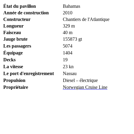
État du pavillon
Bahamas
Année de construction
2010
Constructeur
Chantiers de l'Atlantique
Longueur
329
m
Faisceau
40 m
Jauge brute
155873
gt
Les passagers
5074
Équipage
1404
Decks
19
La vitesse
23
kn
Le port d'enregistrement
Nassau
Propulsion
Diesel – électrique
Propriétaire
Norwegian Cruise Line