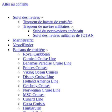
Aller au contenu
Suivi des navires
Traqueur de bateau de croisière
Traqueur de navires militaires
Suivi du porte-avions américain
Suivi des navires militaires de l'OTAN
Marinetraffic
VesselFinder
Bateaux de croisière
Royal Caribbean
Carnival Cruise Line
Bahamas Paradise Cruise Line
Princes Cruises
Viking Ocean Cruises
Disney Cruise Line
Holland America Line
Celebrity Cruises
Norwegian Cruise Line
MSC Cruises
Cunard Line
Costa Cruises
Hurtigruten