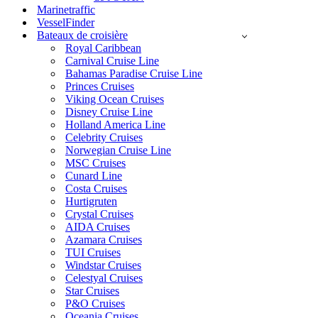
Marinetraffic
VesselFinder
Bateaux de croisière
Royal Caribbean
Carnival Cruise Line
Bahamas Paradise Cruise Line
Princes Cruises
Viking Ocean Cruises
Disney Cruise Line
Holland America Line
Celebrity Cruises
Norwegian Cruise Line
MSC Cruises
Cunard Line
Costa Cruises
Hurtigruten
Crystal Cruises
AIDA Cruises
Azamara Cruises
TUI Cruises
Windstar Cruises
Celestyal Cruises
Star Cruises
P&O Cruises
Oceania Cruises