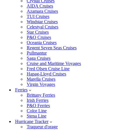
Crystal Cruises
AIDA Cruises
Azamara Cruises
TUI Cruises
Windstar Cruises
Celestyal Cruises
Star Cruises
P&O Cruises
Oceania Cruises
Regent Seven Seas Cruises
Pullmantur
Saga Cruises
Cruise and Maritime Voyages
Fred Olsen Cruise Line
Hapag-Lloyd Cruises
Marella Cruises
Virgin Voyages
Ferries
Brittany Ferries
Irish Ferries
P&O Ferries
Color Line
Stena Line
Hurricane Tracker
Traqueur d'orage