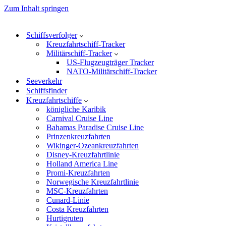
Zum Inhalt springen
Schiffsverfolger
Kreuzfahrtschiff-Tracker
Militärschiff-Tracker
US-Flugzeugträger Tracker
NATO-Militärschiff-Tracker
Seeverkehr
Schiffsfinder
Kreuzfahrtschiffe
königliche Karibik
Carnival Cruise Line
Bahamas Paradise Cruise Line
Prinzenkreuzfahrten
Wikinger-Ozeankreuzfahrten
Disney-Kreuzfahrtlinie
Holland America Line
Promi-Kreuzfahrten
Norwegische Kreuzfahrtlinie
MSC-Kreuzfahrten
Cunard-Linie
Costa Kreuzfahrten
Hurtigruten