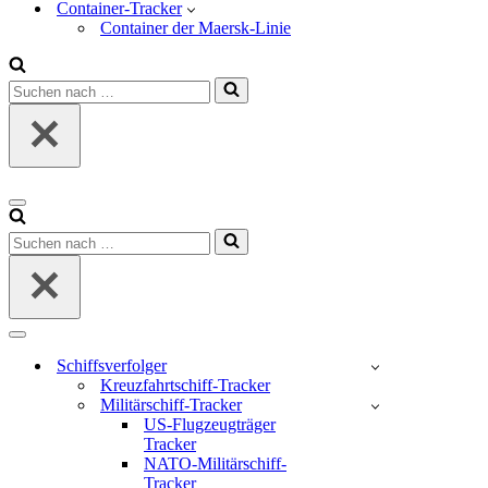
Container-Tracker
Container der Maersk-Linie
Suchen
nach …
Navigations-
Menü
Suchen
nach …
Navigations-
Menü
Schiffsverfolger
Kreuzfahrtschiff-Tracker
Militärschiff-Tracker
US-Flugzeugträger
Tracker
NATO-Militärschiff-
Tracker