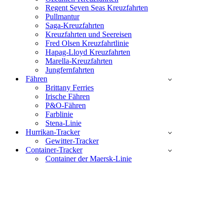
Regent Seven Seas Kreuzfahrten
Pullmantur
Saga-Kreuzfahrten
Kreuzfahrten und Seereisen
Fred Olsen Kreuzfahrtlinie
Hapag-Lloyd Kreuzfahrten
Marella-Kreuzfahrten
Jungfernfahrten
Fähren
Brittany Ferries
Irische Fähren
P&O-Fähren
Farblinie
Stena-Linie
Hurrikan-Tracker
Gewitter-Tracker
Container-Tracker
Container der Maersk-Linie