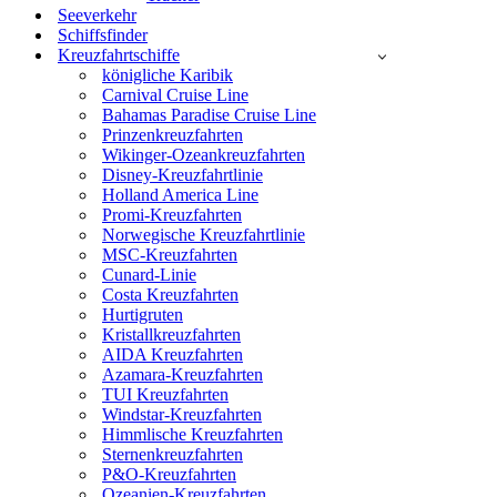
Seeverkehr
Schiffsfinder
Kreuzfahrtschiffe
königliche Karibik
Carnival Cruise Line
Bahamas Paradise Cruise Line
Prinzenkreuzfahrten
Wikinger-Ozeankreuzfahrten
Disney-Kreuzfahrtlinie
Holland America Line
Promi-Kreuzfahrten
Norwegische Kreuzfahrtlinie
MSC-Kreuzfahrten
Cunard-Linie
Costa Kreuzfahrten
Hurtigruten
Kristallkreuzfahrten
AIDA Kreuzfahrten
Azamara-Kreuzfahrten
TUI Kreuzfahrten
Windstar-Kreuzfahrten
Himmlische Kreuzfahrten
Sternenkreuzfahrten
P&O-Kreuzfahrten
Ozeanien-Kreuzfahrten