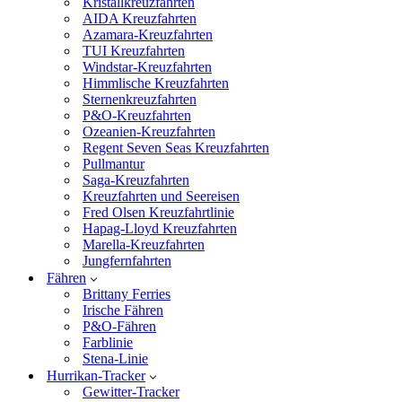
Kristallkreuzfahrten
AIDA Kreuzfahrten
Azamara-Kreuzfahrten
TUI Kreuzfahrten
Windstar-Kreuzfahrten
Himmlische Kreuzfahrten
Sternenkreuzfahrten
P&O-Kreuzfahrten
Ozeanien-Kreuzfahrten
Regent Seven Seas Kreuzfahrten
Pullmantur
Saga-Kreuzfahrten
Kreuzfahrten und Seereisen
Fred Olsen Kreuzfahrtlinie
Hapag-Lloyd Kreuzfahrten
Marella-Kreuzfahrten
Jungfernfahrten
Fähren
Brittany Ferries
Irische Fähren
P&O-Fähren
Farblinie
Stena-Linie
Hurrikan-Tracker
Gewitter-Tracker