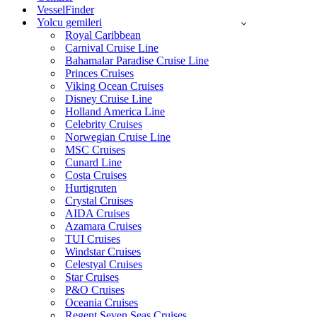
VesselFinder
Yolcu gemileri
Royal Caribbean
Carnival Cruise Line
Bahamalar Paradise Cruise Line
Princes Cruises
Viking Ocean Cruises
Disney Cruise Line
Holland America Line
Celebrity Cruises
Norwegian Cruise Line
MSC Cruises
Cunard Line
Costa Cruises
Hurtigruten
Crystal Cruises
AIDA Cruises
Azamara Cruises
TUI Cruises
Windstar Cruises
Celestyal Cruises
Star Cruises
P&O Cruises
Oceania Cruises
Regent Seven Seas Cruises