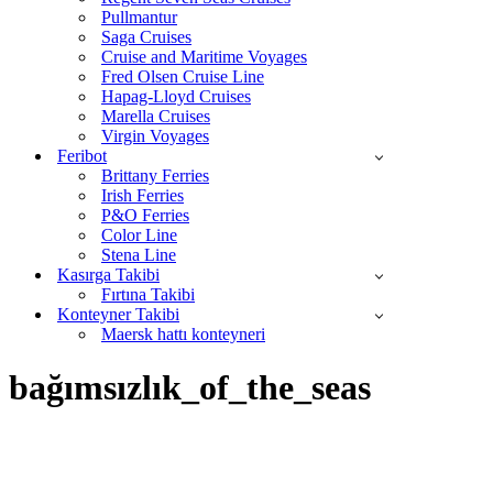
Pullmantur
Saga Cruises
Cruise and Maritime Voyages
Fred Olsen Cruise Line
Hapag-Lloyd Cruises
Marella Cruises
Virgin Voyages
Feribot
Brittany Ferries
Irish Ferries
P&O Ferries
Color Line
Stena Line
Kasırga Takibi
Fırtına Takibi
Konteyner Takibi
Maersk hattı konteyneri
bağımsızlık_of_the_seas