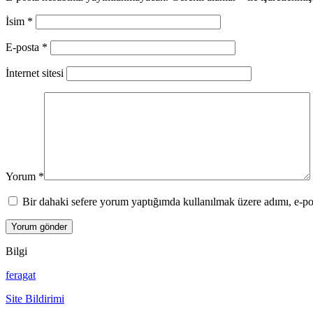
İsim
*
E-posta
*
İnternet sitesi
Yorum
*
Bir dahaki sefere yorum yaptığımda kullanılmak üzere adımı, e-pos
Bilgi
feragat
Site Bildirimi