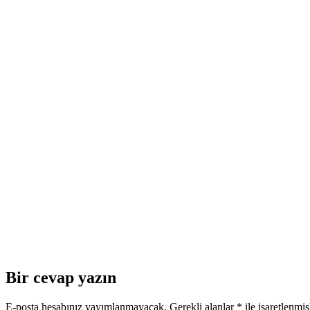
Bir cevap yazın
E-posta hesabınız yayımlanmayacak.
Gerekli alanlar
*
ile işaretlenmiş