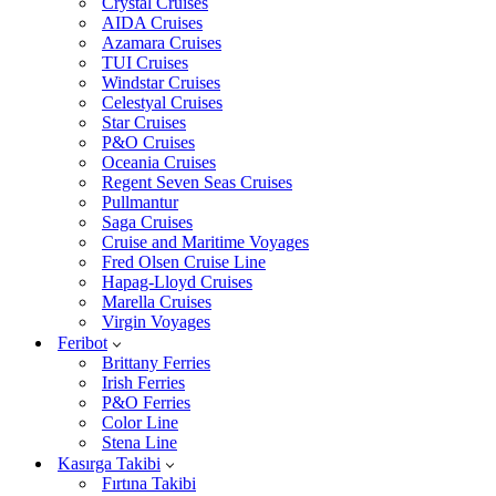
Crystal Cruises
AIDA Cruises
Azamara Cruises
TUI Cruises
Windstar Cruises
Celestyal Cruises
Star Cruises
P&O Cruises
Oceania Cruises
Regent Seven Seas Cruises
Pullmantur
Saga Cruises
Cruise and Maritime Voyages
Fred Olsen Cruise Line
Hapag-Lloyd Cruises
Marella Cruises
Virgin Voyages
Feribot
Brittany Ferries
Irish Ferries
P&O Ferries
Color Line
Stena Line
Kasırga Takibi
Fırtına Takibi