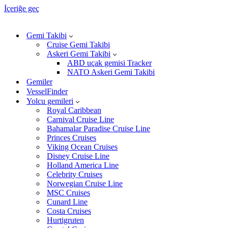
İçeriğe geç
Gemi Takibi
Cruise Gemi Takibi
Askeri Gemi Takibi
ABD uçak gemisi Tracker
NATO Askeri Gemi Takibi
Gemiler
VesselFinder
Yolcu gemileri
Royal Caribbean
Carnival Cruise Line
Bahamalar Paradise Cruise Line
Princes Cruises
Viking Ocean Cruises
Disney Cruise Line
Holland America Line
Celebrity Cruises
Norwegian Cruise Line
MSC Cruises
Cunard Line
Costa Cruises
Hurtigruten