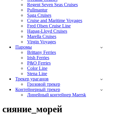
Regent Seven Seas Cruises
Pullmantur
Saga Cruises
Cruise and Maritime Voyages
Fred Olsen Cruise Line
Hapag-Lloyd Cruises
Marella Cruises
Virgin Voyages
Паромы
Brittany Ferries
Irish Ferries
P&O Ferries
Color Line
Stena Line
Трекер ураганов
Грозовой трекер
Контейнерный трекер
Линейный контейнер Maersk
сияние_морей