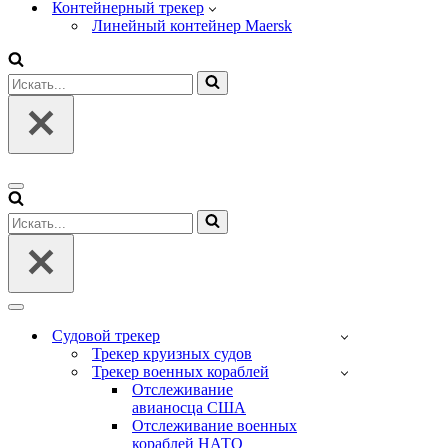
Контейнерный трекер
Линейный контейнер Maersk
Искать...
Меню
навигации
Искать...
Меню
навигации
Судовой трекер
Трекер круизных судов
Трекер военных кораблей
Отслеживание
авианосца США
Отслеживание военных
кораблей НАТО