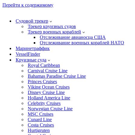
Перейти к содержимому
Судовой трекер
Трекер круизных судов
Трекер военных кораблей
Отслеживание авианосца США
Отслеживание военных кораблей НАТО
Маринетраффик
VesselFinder
Круизные суда
Royal Caribbean
Carnival Cruise Line
Bahamas Paradise Cruise Line
Princes Cruises
Viking Ocean Cruises
Disney Cruise Line
Holland America Line
Celebrity Cruises
Norwegian Cruise Line
MSC Cruises
Cunard Line
Costa Cruises
Hurtigruten