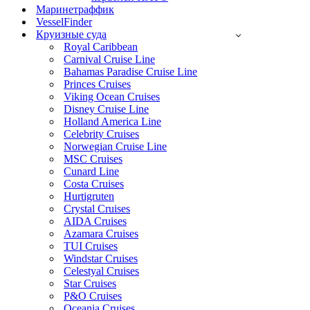
Маринетраффик
VesselFinder
Круизные суда
Royal Caribbean
Carnival Cruise Line
Bahamas Paradise Cruise Line
Princes Cruises
Viking Ocean Cruises
Disney Cruise Line
Holland America Line
Celebrity Cruises
Norwegian Cruise Line
MSC Cruises
Cunard Line
Costa Cruises
Hurtigruten
Crystal Cruises
AIDA Cruises
Azamara Cruises
TUI Cruises
Windstar Cruises
Celestyal Cruises
Star Cruises
P&O Cruises
Oceania Cruises