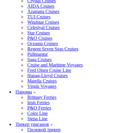
Crystal Cruises
AIDA Cruises
Azamara Cruises
TUI Cruises
Windstar Cruises
Celestyal Cruises
Star Cruises
P&O Cruises
Oceania Cruises
Regent Seven Seas Cruises
Pullmantur
Saga Cruises
Cruise and Maritime Voyages
Fred Olsen Cruise Line
Hapag-Lloyd Cruises
Marella Cruises
Virgin Voyages
Паромы
Brittany Ferries
Irish Ferries
P&O Ferries
Color Line
Stena Line
Трекер ураганов
Грозовой трекер