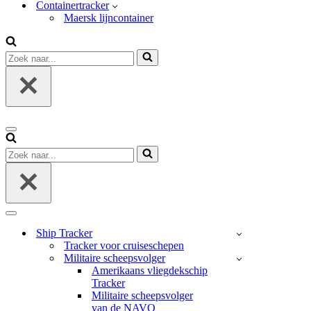
Containertracker
Maersk lijncontainer
Zoek
naar...
Navigatie
Menu
Zoek
naar...
Navigatie
Menu
Ship Tracker
Tracker voor cruiseschepen
Militaire scheepsvolger
Amerikaans vliegdekschip
Tracker
Militaire scheepsvolger
van de NAVO