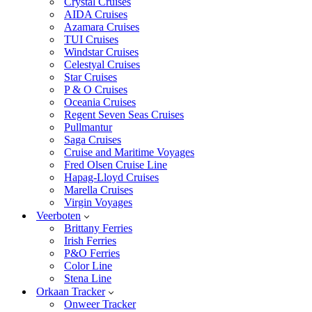
Crystal Cruises
AIDA Cruises
Azamara Cruises
TUI Cruises
Windstar Cruises
Celestyal Cruises
Star Cruises
P & O Cruises
Oceania Cruises
Regent Seven Seas Cruises
Pullmantur
Saga Cruises
Cruise and Maritime Voyages
Fred Olsen Cruise Line
Hapag-Lloyd Cruises
Marella Cruises
Virgin Voyages
Veerboten
Brittany Ferries
Irish Ferries
P&O Ferries
Color Line
Stena Line
Orkaan Tracker
Onweer Tracker