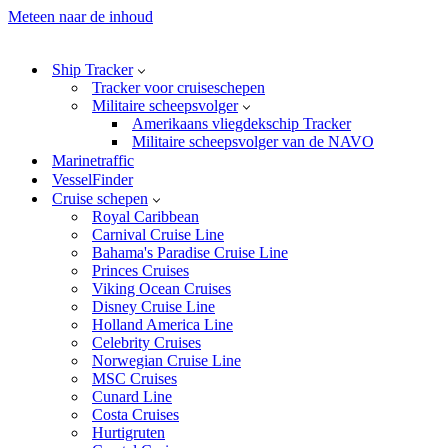
Meteen naar de inhoud
Ship Tracker
Tracker voor cruiseschepen
Militaire scheepsvolger
Amerikaans vliegdekschip Tracker
Militaire scheepsvolger van de NAVO
Marinetraffic
VesselFinder
Cruise schepen
Royal Caribbean
Carnival Cruise Line
Bahama's Paradise Cruise Line
Princes Cruises
Viking Ocean Cruises
Disney Cruise Line
Holland America Line
Celebrity Cruises
Norwegian Cruise Line
MSC Cruises
Cunard Line
Costa Cruises
Hurtigruten