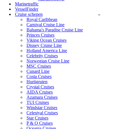
Marinetraffic
VesselFinder
Cruise schepen
Royal Caribbean
Carnival Cruise Line
Bahama's Paradise Cruise Line
Princes Cruises
Viking Ocean Cruises
Disney Cruise Line
Holland America Line
Celebrity Cruises
Norwegian Cruise Line
MSC Cruises
Cunard Line
Costa Cruises
Hurtigruten
Crystal Cruises
AIDA Cruises
Azamara Cruises
TUI Cruises
Windstar Cruises
Celestyal Cruises
Star Cruises
P & O Cruises
Oceania Cruises