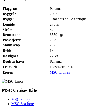
Flaggstat
Panama
Byggeår
2003
Bygger
Chantiers de l'Atlantique
Lengde
275
m
Stråle
32
m
Bruttotonn
65591
gt
Passasjerer
2679
Mannskap
732
Dekk
13
Hastighet
22
kn
Registerhavn
Panama
Fremdrift
Diesel-elektrisk
Eieren
MSC Cruises
MSC Cruises flåte
MSC Europa
MSC Seashore