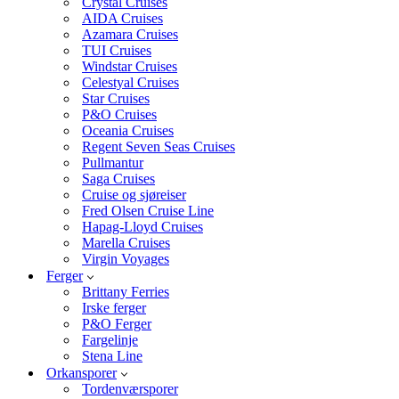
Crystal Cruises
AIDA Cruises
Azamara Cruises
TUI Cruises
Windstar Cruises
Celestyal Cruises
Star Cruises
P&O Cruises
Oceania Cruises
Regent Seven Seas Cruises
Pullmantur
Saga Cruises
Cruise og sjøreiser
Fred Olsen Cruise Line
Hapag-Lloyd Cruises
Marella Cruises
Virgin Voyages
Ferger
Brittany Ferries
Irske ferger
P&O Ferger
Fargelinje
Stena Line
Orkansporer
Tordenværsporer