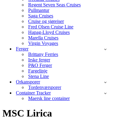
Regent Seven Seas Cruises
Pullmantur
Saga Cruises
Cruise og sjøreiser
Fred Olsen Cruise Line
Hapag-Lloyd Cruises
Marella Cruises
Virgin Voyages
Ferger
Brittany Ferries
Irske ferger
P&O Ferger
Fargelinje
Stena Line
Orkansporer
Tordenværsporer
Container Tracker
Maersk line container
MSC Lirica