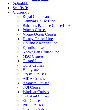
Sjøtrafikk
Schiffsiffs
Cruiseskip
Royal Caribbean
Carnival Cruise Line
Bahamas Paradise Cruise Line
Princes Cruises
Viking Ocean Cruises
Disney Cruise Line
Holland America Line
Kjendiscruise
Norwegian Cruise Line
MSC Cruises
Cunard Line
Costa Cruises
Hurtigruten
Crystal Cruises
AIDA Cruises
Azamara Cruises
TUI Cruises
Windstar Cruises
Celestyal Cruises
Star Cruises
P&O Cruises
Oceania Cruises