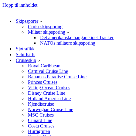
Hopp til innholdet
Skipssporer
Cruiseskipsporing
Militær skipsporing
Det amerikanske hangarskipet Tracker
NATOs militære skipsporing
Sjøtrafikk
Schiffsiffs
Cruiseskip
Royal Caribbean
Carnival Cruise Line
Bahamas Paradise Cruise Line
Princes Cruises
Viking Ocean Cruises
Disney Cruise Line
Holland America Line
Kjendiscruise
Norwegian Cruise Line
MSC Cruises
Cunard Line
Costa Cruises
Hurtigruten