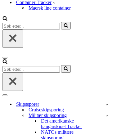
Container Tracker
Maersk line container
Søk
etter...
Navigasjonsmeny
Søk
etter...
Navigasjonsmeny
Skipssporer
Cruiseskipsporing
Militær skipsporing
Det amerikanske
hangarskipet Tracker
NATOs militære
skipsporing