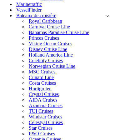
Marinetraffic
VesselFinder
Bateaux de croisière
Royal Caribbean
Carnival Cruise Line
Bahamas Paradise Cruise Line
Princes Cruises
Viking Ocean Cruises
Disney Cruise Line
Holland America Line
Celebrity Cruises
Norwegian Cruise Line
MSC Cruises
Cunard Line
Costa Cruises
Hurtigruten
Crystal Cruises
AIDA Cruises
Azamara Cruises
TUI Cruises
Windstar Cruises
Celestyal Cruises
Star Cruises
P&O Cruises
Oceania Cruises