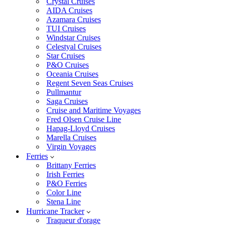
Crystal Cruises
AIDA Cruises
Azamara Cruises
TUI Cruises
Windstar Cruises
Celestyal Cruises
Star Cruises
P&O Cruises
Oceania Cruises
Regent Seven Seas Cruises
Pullmantur
Saga Cruises
Cruise and Maritime Voyages
Fred Olsen Cruise Line
Hapag-Lloyd Cruises
Marella Cruises
Virgin Voyages
Ferries
Brittany Ferries
Irish Ferries
P&O Ferries
Color Line
Stena Line
Hurricane Tracker
Traqueur d'orage