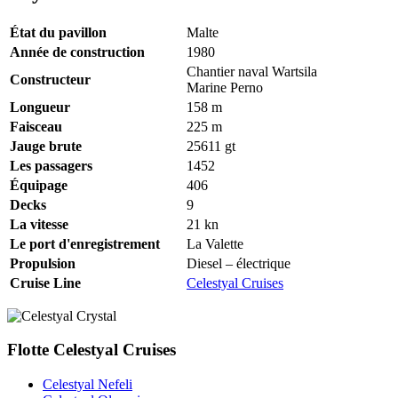
État du pavillon
Malte
Année de construction
1980
Chantier naval Wartsila
Constructeur
Marine Perno
Longueur
158
m
Faisceau
225
m
Jauge brute
25611
gt
Les passagers
1452
Équipage
406
Decks
9
La vitesse
21
kn
Le port d'enregistrement
La Valette
Propulsion
Diesel – électrique
Cruise Line
Celestyal Cruises
Flotte Celestyal Cruises
Celestyal Nefeli