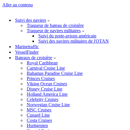
Aller au contenu
Suivi des navires
Traqueur de bateau de croisière
Traqueur de navires militaires
Suivi du porte-avions américain
Suivi des navires militaires de l'OTAN
Marinetraffic
VesselFinder
Bateaux de croisière
Royal Caribbean
Carnival Cruise Line
Bahamas Paradise Cruise Line
Princes Cruises
Viking Ocean Cruises
Disney Cruise Line
Holland America Line
Celebrity Cruises
Norwegian Cruise Line
MSC Cruises
Cunard Line
Costa Cruises
Hurtigruten