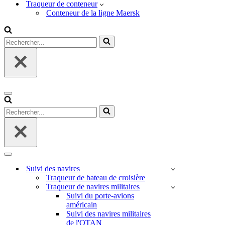
Traqueur de conteneur
Conteneur de la ligne Maersk
Rechercher...
Menu
de
Rechercher...
navigation
Menu
de
Suivi des navires
navigation
Traqueur de bateau de croisière
Traqueur de navires militaires
Suivi du porte-avions
américain
Suivi des navires militaires
de l'OTAN