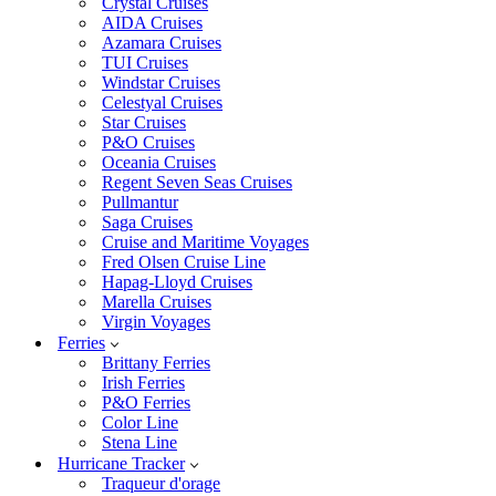
Crystal Cruises
AIDA Cruises
Azamara Cruises
TUI Cruises
Windstar Cruises
Celestyal Cruises
Star Cruises
P&O Cruises
Oceania Cruises
Regent Seven Seas Cruises
Pullmantur
Saga Cruises
Cruise and Maritime Voyages
Fred Olsen Cruise Line
Hapag-Lloyd Cruises
Marella Cruises
Virgin Voyages
Ferries
Brittany Ferries
Irish Ferries
P&O Ferries
Color Line
Stena Line
Hurricane Tracker
Traqueur d'orage