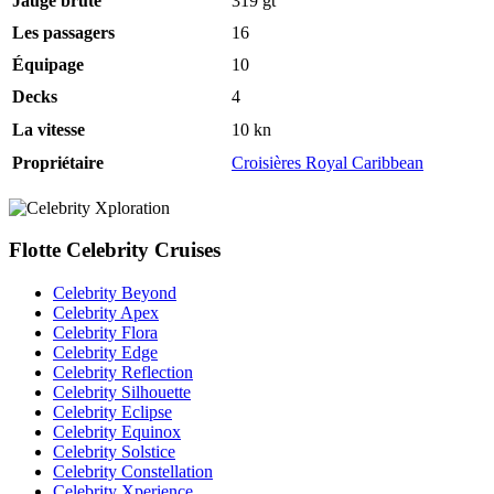
Jauge brute
319
gt
Les passagers
16
Équipage
10
Decks
4
La vitesse
10
kn
Propriétaire
Croisières Royal Caribbean
Flotte Celebrity Cruises
Celebrity Beyond
Celebrity Apex
Celebrity Flora
Celebrity Edge
Celebrity Reflection
Celebrity Silhouette
Celebrity Eclipse
Celebrity Equinox
Celebrity Solstice
Celebrity Constellation
Celebrity Xperience