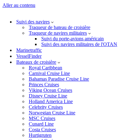
Aller au contenu
Suivi des navires
Traqueur de bateau de croisière
Traqueur de navires militaires
Suivi du porte-avions américain
Suivi des navires militaires de l'OTAN
Marinetraffic
VesselFinder
Bateaux de croisière
Royal Caribbean
Carnival Cruise Line
Bahamas Paradise Cruise Line
Princes Cruises
Viking Ocean Cruises
Disney Cruise Line
Holland America Line
Celebrity Cruises
Norwegian Cruise Line
MSC Cruises
Cunard Line
Costa Cruises
Hurtigruten