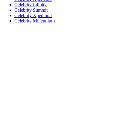
Celebrity Infinity
Celebrity Summit
Celebrity Xpedition
Celebrity Millennium