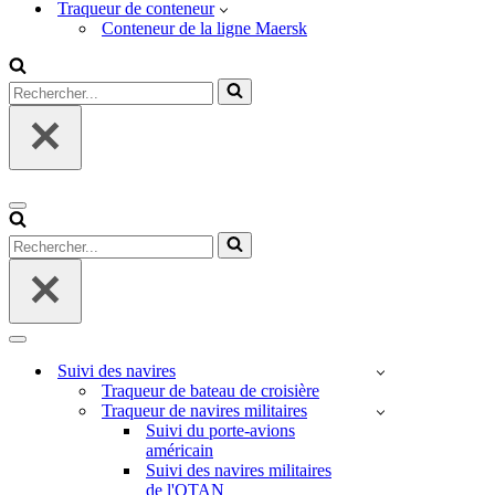
Traqueur de conteneur
Conteneur de la ligne Maersk
Rechercher...
Menu
de
Rechercher...
navigation
Menu
de
Suivi des navires
navigation
Traqueur de bateau de croisière
Traqueur de navires militaires
Suivi du porte-avions
américain
Suivi des navires militaires
de l'OTAN