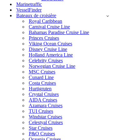
Marinetraffic
VesselFinder
Bateaux de croisière
Royal Caribbean
Carnival Cruise Line
Bahamas Paradise Cruise Line
Princes Cruises
Viking Ocean Cruises
Disney Cruise Line
Holland America Line
Celebrity Cruises
Norwegian Cruise Line
MSC Cruises
Cunard Line
Costa Cruises
Hurtigruten
Crystal Cruises
AIDA Cruises
Azamara Cruises
TUI Cruises
Windstar Cruises
Celestyal Cruises
Star Cruises
P&O Cruises
Oceania Cruises