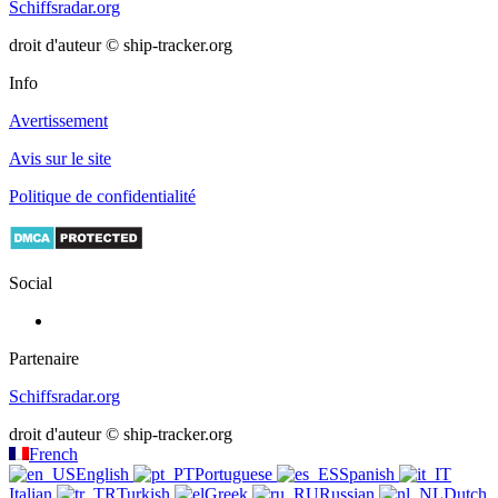
Schiffsradar.org
droit d'auteur © ship-tracker.org
Info
Avertissement
Avis sur le site
Politique de confidentialité
Social
Partenaire
Schiffsradar.org
droit d'auteur © ship-tracker.org
French
English
Portuguese
Spanish
Italian
Turkish
Greek
Russian
Dutch